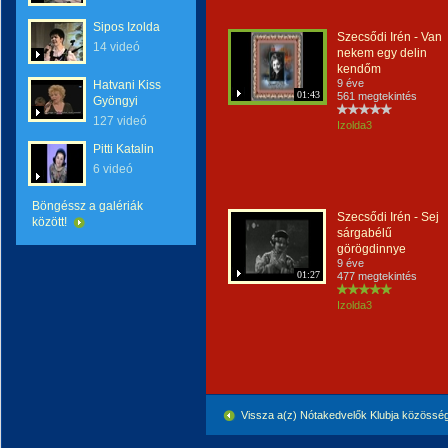
Sipos Izolda
Szecsődi Irén - Van
14 videó
nekem egy delin
kendőm
9 éve
Hatvani Kiss
01:43
561 megtekintés
Gyöngyi
127 videó
Izolda3
Pitti Katalin
6 videó
Böngéssz a galériák
Szecsődi Irén - Sej
között!
sárgabélű
görögdinnye
9 éve
01:27
477 megtekintés
Izolda3
Vissza a(z) Nótakedvelők Klubja közössé