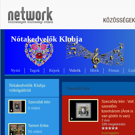
Nótakedvelők Klubja
Nyitó
Tagok
Képek
Videók
Hírek
Fórum
Lin
Nótakedvelők Klubja
Szecsődi Irén
videógalériái
Szecsődy Irén : Volt
Szecsődi Irén
szeretőm
6 videó
tizenhárom (Árok is
van gödör is van)
2 éve
189 megtekintés
Tamon Erika
50 videó
kustragabor