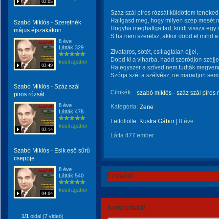
02:05
Száz szál piros rózsát küldöttem tenéked
Hallgasd meg, hogy milyen szép mesét 
Szabó Miklós - Szeretnék
Hogyha meghallgattad, küldj vissza egy s
május éjszakákon
S ha nem szeretsz, akkor dobd el mind a
8 éve
Látták:329
Zivataros, sötét, csillagtalan éjjel,
Dobd ki a viharba, hadd szóródjon széjje
kustragabor
03:49
Ha egyszer a szíved nem tudták megvenn
Szórja szét a szélvész, ne maradjon sem
Szabó Miklós - Száz szál
Címkék:
szabó miklós - száz szál piros 
piros rózsát
8 éve
Kategória:
Zene
Látták:478
Feltöltötte:
Kustra Gábor
|
8 éve
kustragabor
03:14
Látta 477 ember.
Szabó Miklós - Esik eső sűrű
cseppje
8 éve
Értékeld!
Látták:540
kustragabor
04:04
Kommentáld!
1/1
oldal (7 videó)