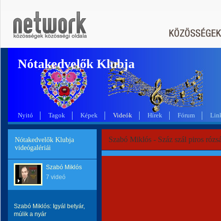
Nótakedvelők Klubja
Nyitó
Tagok
Képek
Videók
Hírek
Fórum
Lin
Szabó Miklós - Száz szál piros rózsá
Nótakedvelők Klubja
videógalériái
Szabó Miklós
7 videó
Szabó Miklós: Igyál betyár,
múlik a nyár