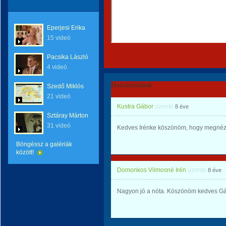
Eperjesi Erika
15 videó
Pacsika László
4 videó
Hozzászólások
Szedő Miklós
21 videó
Kustra Gábor
üzente
8 éve
Sztáray Márton
31 videó
Kedves Irénke köszönöm, hogy megnézt
Böngéssz a galériák
között!
Domonkos Vilmosné Irén
üzente
8 éve
Nagyon jó a nóta. Köszönöm kedves Gá