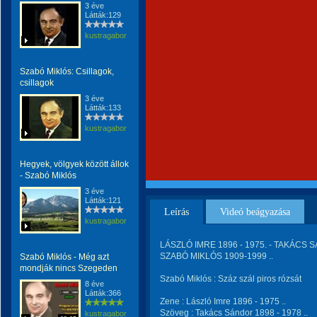
3 éve
Látták:129
kustragabor
Szabó Miklós: Csillagok,
csillagok
3 éve
Látták:133
kustragabor
Hegyek, völgyek között állok
- Szabó Miklós
3 éve
Látták:121
Leírás
Videó beágyazása
kustragabor
LÁSZLÓ IMRE 1896 - 1975. - TAKÁCS S
SZABÓ MIKLÓS 1909-1999 ..
Szabó Miklós - Még azt
mondják nincs Szegeden
Szabó Miklós : Száz szál piros rózsát
8 éve
Látták:366
Zene : László Imre 1896 - 1975 ..
Szöveg : Takács Sándor 1898 - 1978 ..
kustragabor