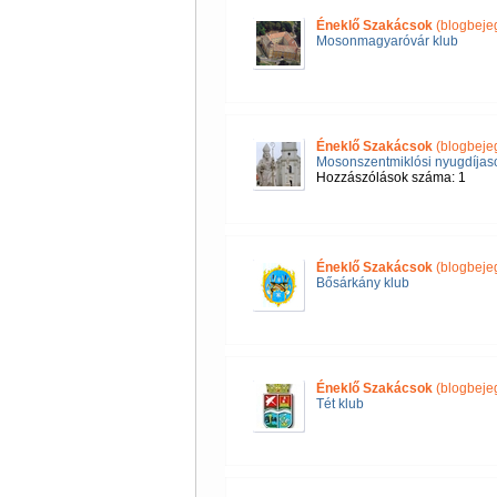
Éneklő Szakácsok
(blogbeje
Mosonmagyaróvár klub
Éneklő Szakácsok
(blogbeje
Mosonszentmiklósi nyugdíjas
Hozzászólások száma: 1
Éneklő Szakácsok
(blogbeje
Bősárkány klub
Éneklő Szakácsok
(blogbeje
Tét klub