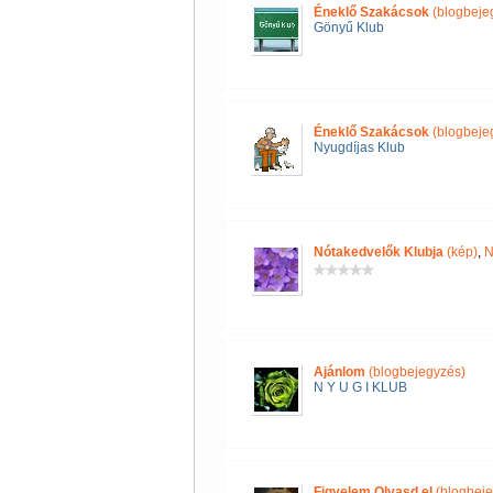
Éneklő Szakácsok
(blogbeje
Gönyű Klub
Éneklő Szakácsok
(blogbeje
Nyugdíjas Klub
Nótakedvelők Klubja
(kép)
,
N
Ajánlom
(blogbejegyzés)
N Y U G I KLUB
Figyelem Olvasd el
(blogbeje