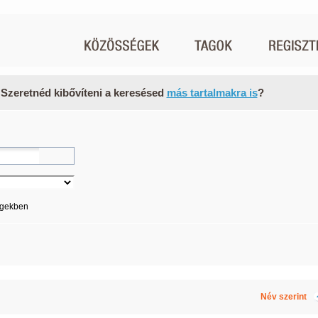
 Szeretnéd kibővíteni a keresésed
más tartalmakra is
?
égekben
Név szerint