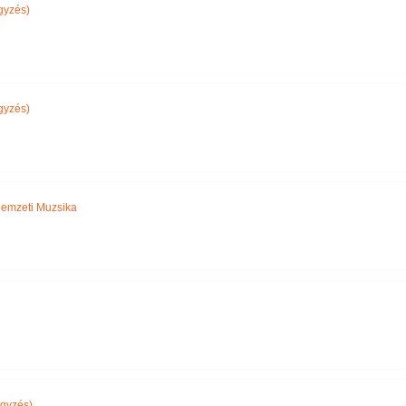
gyzés)
gyzés)
emzeti Muzsika
gyzés)