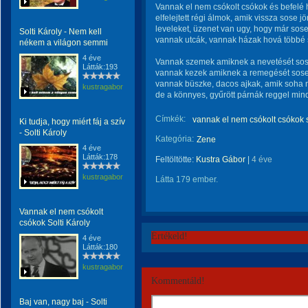
Vannak el nem csókolt csókok és befelé 
elfelejtett régi álmok, amik vissza sose j
leveleket, üzenet van ugy, hogy már sos
Solti Károly - Nem kell
vannak utcák, vannak házak hová többé 
nékem a világon semmi
4 éve
Vannak szemek amiknek a nevetését so
Látták:193
vannak kezek amiknek a remegését sos
vannak büszke, dacos ajkak, amik soha
kustragabor
de a könnyes, gyűrött párnák reggel mi
Címkék:
vannak el nem csókolt csókok s
Ki tudja, hogy miért fáj a szív
- Solti Károly
Kategória:
Zene
4 éve
Látták:178
Feltöltötte:
Kustra Gábor
|
4 éve
kustragabor
Látta 179 ember.
Vannak el nem csókolt
csókok Solti Károly
Értékeld!
4 éve
Látták:180
kustragabor
Kommentáld!
Baj van, nagy baj - Solti