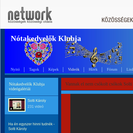
Nótakedvelők Klubja
Nyitó
Tagok
Képek
Videók
Hírek
Fórum
Lin
Vannak el nem csókolt csókok Solti
Nótakedvelők Klubja
videógalériái
Solti Károly
231 videó
Ha én egyszer hinni tudnék -
Solti Károly