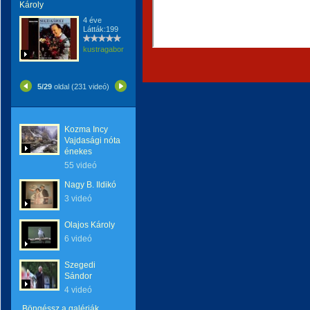
Károly
4 éve
Látták:199
kustragabor
5/29
oldal (231 videó)
Kozma Incy
Vajdasági nóta
énekes
55 videó
Nagy B. Ildikó
3 videó
Olajos Károly
6 videó
Szegedi
Sándor
4 videó
Böngéssz a galériák