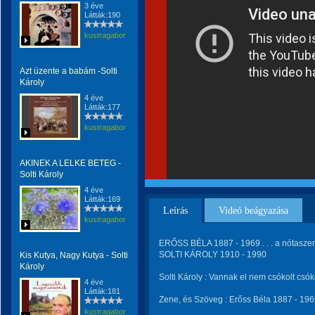
3 éve
Látták:190
kustragabor
Azt üzente a babám -Solti
Károly
4 éve
Látták:177
kustragabor
AKINEK A LELKE BETEG -
Solti Károly
4 éve
Látták:169
Leírás
Videó beágyazása
kustragabor
ERŐSS BÉLA 1887 - 1969 . . . a nótaszerz
SOLTI KÁROLY 1910 - 1990
Kis Kutya, Nagy Kutya - Solti
Károly
Solti Károly : Vannak el nem csókolt csó
4 éve
Látták:181
Zene, és Szöveg : Erőss Béla 1887 - 1969
kustragabor