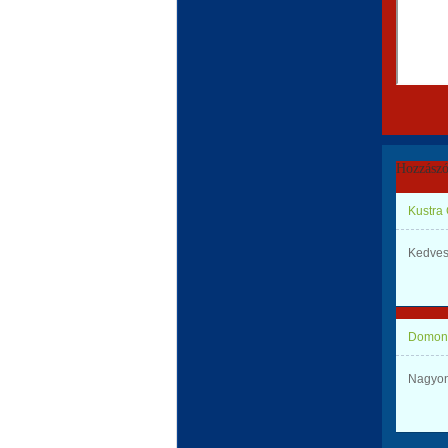
Hozzászó
Kustra
Kedves
Domonk
Nagyon