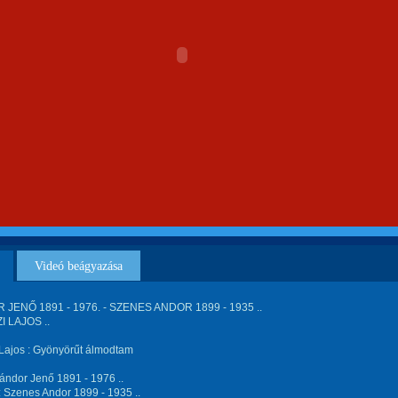
Videó beágyazása
JENŐ 1891 - 1976. - SZENES ANDOR 1899 - 1935 ..
 LAJOS ..
 Lajos : Gyönyörűt álmodtam
ándor Jenő 1891 - 1976 ..
 Szenes Andor 1899 - 1935 ..