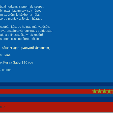
űt álmodtam, Istenem de szépet,
yi utcán láttam sok-sok népet,
n az öröm, lelkükben a hála,
sorba mentek a Jóisten házába.
csupán kép, de holnap már valóság,
gyarországra vár egy nagy boldogság.
ajd a bilincs székelynek kezéről,
Istenem csak ne ébrednék föl.
sárközi lajos -gyönyörűt álmodtam
a:
Zene
te:
Kustra Gábor
|
10 éve
0 ember.
!
áld!