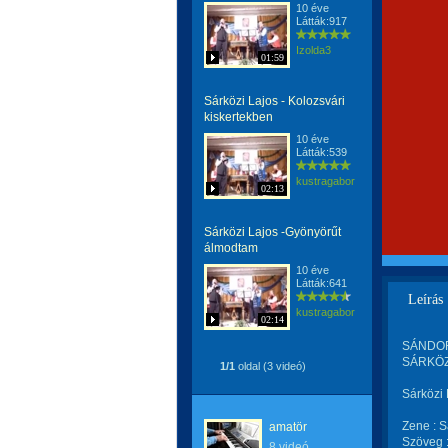
10 éve
Látták:917
Izolda3
01:59
Sárközi Lajos - Kolozsvári
kiskertekben
10 éve
Látták:539
kustragabor
02:13
Sárközi Lajos -Gyönyörűt
álmodtam
10 éve
Látták:641
Leírás
kustragabor
02:14
SÁNDOR 
SÁRKÖZI
1/1
oldal (3 videó)
Sárközi
Zene : S
amatör
Szöveg :
8 videó