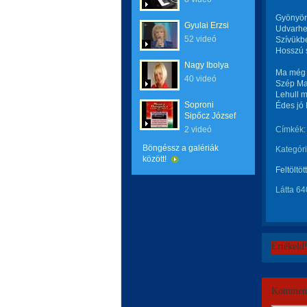
Gyönyör
Gyulai Erzsi
Udvarhel
52 videó
Szívükbe
Hosszú 
Nagy Ibolya
Ma még 
40 videó
Szép Ma
Lehull m
Soproni
Édes jó 
Sipőcz József
2 videó
Címkék:
Böngéssz a galériák
Kategóri
között!
Feltöltöt
Látta 64
Értékeld
Komment