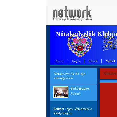
Nótakedvelők Klubj
Nyitó
Tagok
Képek
Videók
Sárközi
Nótakedvelők Klubja
videógalériái
Sárközi Lajos
3 videó
Sárközi Lajos - Átmentem a
Király-hágón