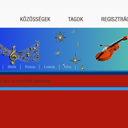
a
Hírek
Fórum
Linkek
Friss
 Lajos -Gyönyörűt álmodtam