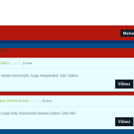
lások
 Gábor
üzente
10 éve
 Irénke köszönöm, hogy megnézted. Üdv. Gábor.
Válasz
os Vilmosné Irén
üzente
10 éve
 szép nóta. Köszönöm kedves Gábor. Üdv Irén
Válasz