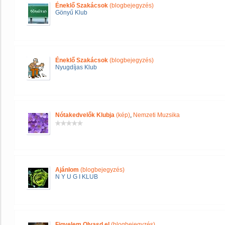
Éneklő Szakácsok
(blogbejegyzés)
Gönyű Klub
Éneklő Szakácsok
(blogbejegyzés)
Nyugdíjas Klub
Nótakedvelők Klubja
(kép)
,
Nemzeti Muzsika
Ajánlom
(blogbejegyzés)
N Y U G I KLUB
Figyelem Olvasd el
(blogbejegyzés)