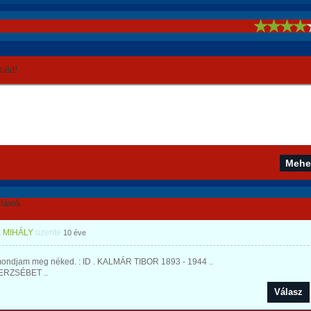
!
áld!
lások
 MIHÁLY
üzente
10 éve
ondjam meg néked. : ID . KALMÁR TIBOR 1893 - 1944 ..
ERZSÉBET ..
Válasz