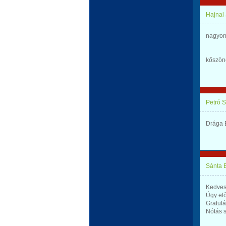
Hajnal
nagyon
kőszön
Petró 
Drága E
Sánta 
Kedves 
Úgy elő
Gratulá
Nótás s