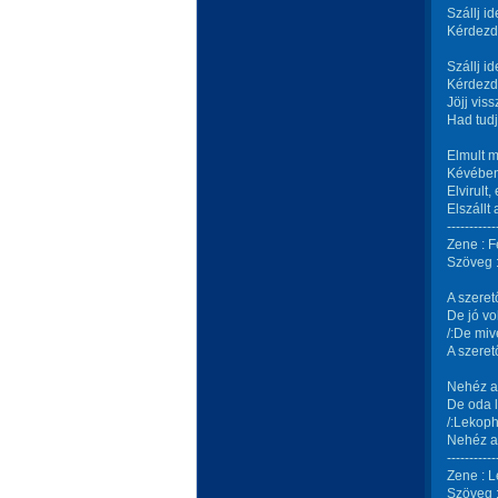
Szállj i
Kérdezd
Szállj i
Kérdezd
Jöjj viss
Had tudj
Elmult m
Kévében
Elvirult,
Elszállt
-----------
Zene : F
Szöveg :
A szeret
De jó vo
/:De miv
A szeret
Nehéz az
De oda l
/:Lekoph
Nehéz az
-----------
Zene : L
Szöveg :