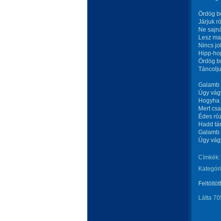
Ördög bú
Járjuk 
Ne sajná
Lesz maj
Nincs jo
Hipp-hop
Ördög bú
Táncolj
Galamb s
Úgy vág
Hogyha 
Mert csa
Édes ró
Hadd tán
Galamb s
Úgy vág
Címkék:
Kategóri
Feltöltöt
Látta 70