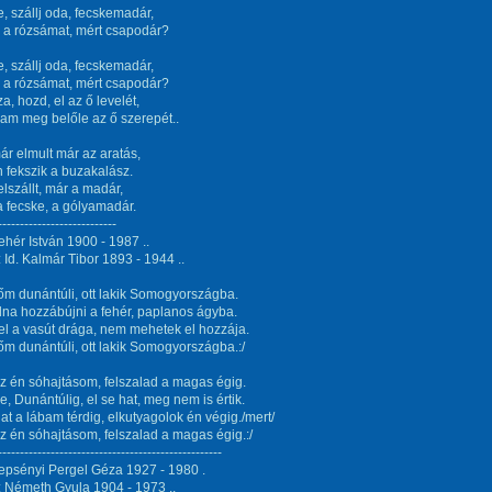
de, szállj oda, fecskemadár,
 a rózsámat, mért csapodár?
de, szállj oda, fecskemadár,
 a rózsámat, mért csapodár?
za, hozd, el az ő levelét,
am meg belőle az ő szerepét..
ár elmult már az aratás,
 fekszik a buzakalász.
 elszállt, már a madár,
 a fecske, a gólyamadár.
---------------------------
ehér István 1900 - 1987 ..
 Id. Kalmár Tibor 1893 - 1944 ..
őm dunántúli, ott lakik Somogyországba.
lna hozzábújni a fehér, paplanos ágyba.
el a vasút drága, nem mehetek el hozzája.
őm dunántúli, ott lakik Somogyországba.:/
 én sóhajtásom, felszalad a magas égig.
e, Dunántúlig, el se hat, meg nem is értik.
at a lábam térdig, elkutyagolok én végig./mert/
 én sóhajtásom, felszalad a magas égig.:/
---------------------------------------------------
epsényi Pergel Géza 1927 - 1980 .
 Németh Gyula 1904 - 1973 ..