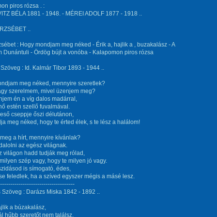
n piros rózsa . :
TZ BÉLA 1881 - 1948. - MÉREI ADOLF 1877 - 1918 ..
RZSÉBET ..
zsébet : Hogy mondjam meg néked - Érik a, hajlik a , buzakalász - A
 Dunántuli - Ördög bújt a vonóba - Kalapomon piros rózsa
Szöveg : Id. Kalmár Tibor 1893 - 1944 ..
ndjam meg néked, mennyire szeretlek?
agy szerelmem, mivel üzenjem meg?
jem én a víg dalos madárral,
ő estén szellő fuvalmával.
eső cseppje őszi délutánon,
a meg néked, hogy te érted élek, s te lész a halálom!
 meg a hírt, mennyire kívánlak?
dalolni az egész világnak.
 világon hadd tudják meg rólad,
milyen szép vagy, hogy te milyen jó vagy.
zidásod is símogató, édes,
se feledlek, ha a szíved egyszer mégis a másé lesz.
---------------------------------------
 Szöveg : Darázs Miska 1842 - 1892 ..
ajlik a búzakalász,
 hűbb szeretőt nem találsz.