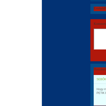
Értékeld
Komment
Hozzászó
SEBŐK
Hogy m
PETIK 