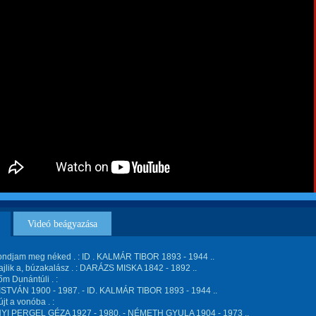
Videó beágyazása
ndjam meg néked . : ID . KALMÁR TIBOR 1893 - 1944 ..
hajlik a, búzakalász . : DARÁZS MISKA 1842 - 1892 ..
őm Dunántúli . :
STVÁN 1900 - 1987. - ID. KALMÁR TIBOR 1893 - 1944 ..
jt a vonóba . :
I PERGEL GÉZA 1927 - 1980. - NÉMETH GYULA 1904 - 1973 ..