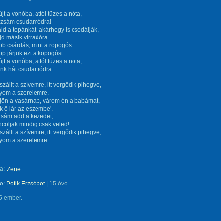
jt a vonóba, attól tüzes a nóta,
rózsám csudamódra!
ld a topánkát, akárhogy is csodálják,
d másik virradóra.
bb csárdás, mint a ropogós:
p járjuk ezt a kopogóst:
jt a vonóba, attól tüzes a nóta,
unk hát csudamódra.
zállt a szívemre, itt vergődik pihegve,
yom a szerelemre.
jön a vasárnap, várom én a babámat,
k ő jár az eszembe'.
zsám add a kezedet,
coljak mindig csak veled!
zállt a szívemre, itt vergődik pihegve,
yom a szerelemre.
a:
Zene
te:
Petik Erzsébet
|
15 éve
5 ember.