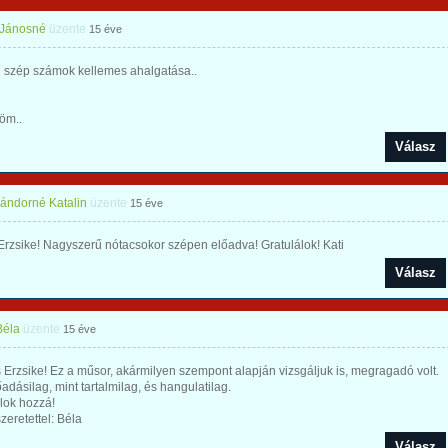
 Jánosné
üzente
15 éve
 szép számok kellemes ahalgatása..
öm..
Válasz
Sándorné Katalin
üzente
15 éve
rzsike! Nagyszerű nótacsokor szépen előadva! Gratulálok! Kati
Válasz
Béla
üzente
15 éve
Erzsike! Ez a műsor, akármilyen szempont alapján vizsgáljuk is, megragadó volt.
adásilag, mint tartalmilag, és hangulatilag.
lok hozzá!
zeretettel: Béla
Válasz