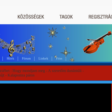
a
Hírek
Fórum
Linkek
Friss
rzsébet : Hogy mondjam meg - A szeretőm dunántúli -
újt - Kalapomra páros