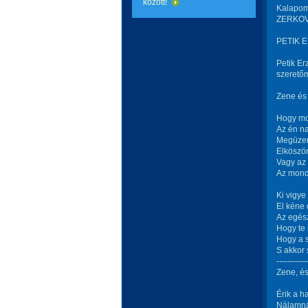
között!
Kalapomo
ZERKOVI
PETIK E
Petik Er
szeretőm
Zene és 
Hogy mo
Az én n
Megüzen
Elköszön
Vagy az 
Az mondj
Ki vigye
El kéne 
Az egész
Hogy te 
Hogy a s
S akkor 
-----------
Zene, és
Érik a h
Nálamnál