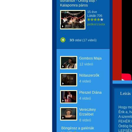
dunántúli - Ördög bújt -
Kalapomra páros
15 éve
Látták:706
petikerzsebet
3/3
oldal (17 videó)
Gombos Maja
12 videó
Nótaszerzők
4 videó
Pleszel Diána
Leírás
4 videó
Hogy mo
Vereczkey
Érik a, 
Erzsébet
A szeret
8 videó
FEHÉR I
Ördög bú
Böngéssz a galériák
LEPSÉNY