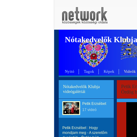
Nótakedvelők Klubj
Nyitó
Tagok
Képek
Videók
Petik E
Nótakedvelők Klubja
videógalériái
Ördög b
Petik Erzsébet
17 videó
Petik Erzsébet : Hogy
mondjam meg - A szeretőm