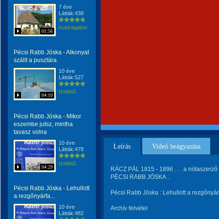
7 éve
Látták:438
kustragabor
01:56
Pécsi Rabb Jóska - Alkonyat
szállt a pusztára
10 éve
Látták:527
Izolda3
04:10
Pécsi Rabb Jóska - Mikor
eszembe jutsz, mintha
tavasz volna
10 éve
Leírás
Videó beágyazása
Látták:478
Izolda3
04:29
RÁCZ PÁL 1815 - 1896 . . . a nótaszerző 
PÉCSI RABB JÓSKA ..
Pécsi Rabb Jóska - Lehullott
Pécsi Rabb Jóska : Lehullott a rezgőnyár
a rezgőnyárfa...
10 éve
Archív felvétel
Látták:482