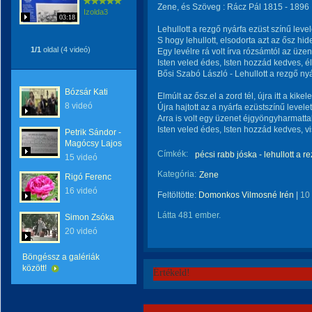
Zene, és Szöveg : Rácz Pál 1815 - 1896 .
Izolda3
03:18
Lehullott a rezgő nyárfa ezüst színű level
S hogy lehullott, elsodorta azt az ősz hid
1/1
oldal (4 videó)
Egy levélre rá volt írva rózsámtól az üzen
Isten veled édes, Isten hozzád kedves, é
Bősi Szabó László - Lehullott a rezgő ny
Bózsár Kati
Elmúlt az ősz.el a zord tél, újra itt a kikele
8 videó
Újra hajtott az a nyárfa ezüstszínű levelet
Arra is volt egy üzenet éjgyöngyharmattal
Isten veled édes, Isten hozzád kedves, 
Petrik Sándor -
Magócsy Lajos
Címkék:
pécsi rabb jóska - lehullott a re
15 videó
Kategória:
Zene
Rigó Ferenc
16 videó
Feltöltötte:
Domonkos Vilmosné Irén
|
10
Látta 481 ember.
Simon Zsóka
20 videó
Böngéssz a galériák
között!
Értékeld!