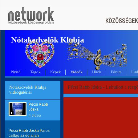
Nótakedvelők Klubja
Nyitó
Tagok
Képek
Videók
Hírek
Fórum
Lin
Pécsi Rabb Jóska - Lehullott a rezgő
Nótakedvelők Klubja
videógalériái
Pécsi Rabb
Jóska
4 videó
Pécsi Rabb Jóska Páros
csillag az ég alján