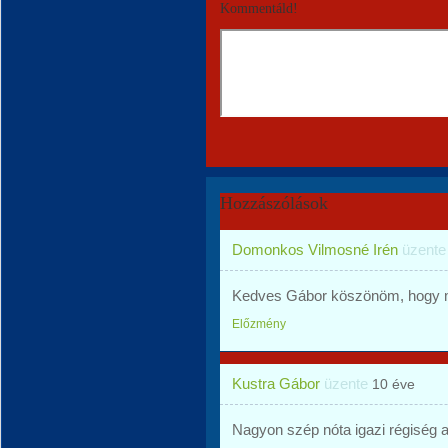
Kommentáld!
Hozzászólások
Domonkos Vilmosné Irén
üzent
Kedves Gábor köszönöm, hogy me
Előzmény
Kustra Gábor
üzente
10 éve
Nagyon szép nóta igazi régiség a 