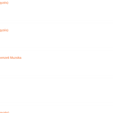
gyzés)
gyzés)
emzeti Muzsika
gyzés)