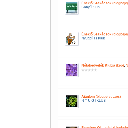
Éneklő Szakácsok
(blogbeje
Gönyű Klub
Éneklő Szakácsok
(blogbeje
Nyugdíjas Klub
Nótakedvelők Klubja
(kép)
,
N
Ajánlom
(blogbejegyzés)
N Y U G I KLUB
Figyelem Olvasd el
(blogbeje