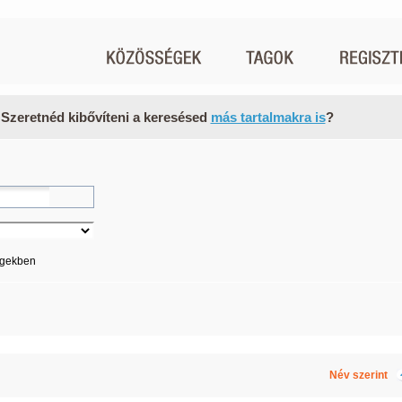
 Szeretnéd kibővíteni a keresésed
más tartalmakra is
?
égekben
Név szerint