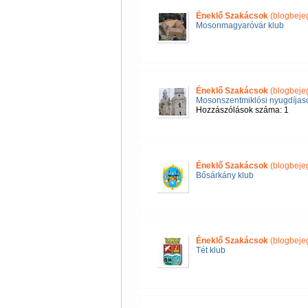
Éneklő Szakácsok
(blogbeje
Mosonmagyaróvár klub
Éneklő Szakácsok
(blogbeje
Mosonszentmiklósi nyugdíjas
Hozzászólások száma: 1
Éneklő Szakácsok
(blogbeje
Bősárkány klub
Éneklő Szakácsok
(blogbeje
Tét klub