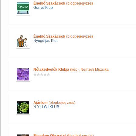
Éneklő Szakácsok
(blogbejegyzés)
Gönyű Klub
Éneklő Szakácsok
(blogbejegyzés)
Nyugdíjas Klub
Nótakedvelők Klubja
(kép)
,
Nemzeti Muzsika
Ajánlom
(blogbejegyzés)
N Y U G I KLUB
Figyelem Olvasd el
(blogbejegyzés)