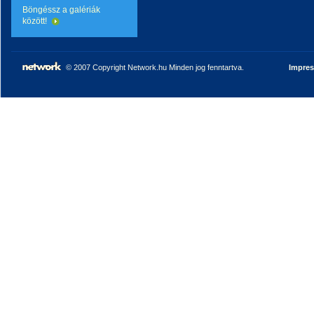
Böngéssz a galériák
között!
© 2007 Copyright Network.hu Minden jog fenntartva.
Impre