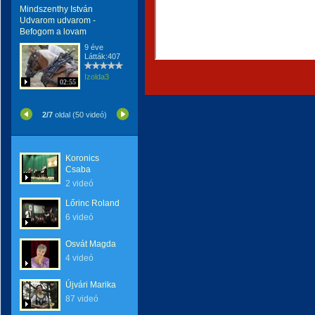
Mindszenthy István
Udvarom udvarom -
Befogom a lovam
9 éve
Látták:407
Izolda3
02:55
2/7
oldal (50 videó)
Koronics
Csaba
2 videó
Lőrinc Roland
6 videó
Osvát Magda
4 videó
Újvári Marika
87 videó