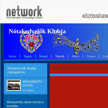
Nótakedvelők Klubja
Nyitó
Tagok
Képek
Videók
Hírek
Fórum
Lin
Mindszenthy István Udvarom udva
Nótakedvelők Klubja
videógalériái
MINDSZENTHY
ISTVÁN
50 videó
Mindszenthy István Azt írta a
levelébe