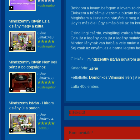
kustragabor
Befogom a lovam,befogom a lovam zöldre
Elviszem a búzám,elviszem a búzám bu
Megkérem a lisztes molnárt,őrölje meg a
Mindszenthy István Ez a
Úgy is más öleli,úgyis más öleli az én 
kislány megy a kútra
Csingilingi csárda, csingilingi csárda f
8 éve
Látták:410
Oda jár a legény, oda jár a legény mulat
Minden lánynak van babája vele mulat a
kustragabor
Sej csak az enyém, az a barna legény he
01:33
Címkék:
mindszenthy istván udvarom u
Mindszenthy István Nem kell
pénz a boldogsághoz
Kategória:
Zene
8 éve
Feltöltötte:
Domonkos Vilmosné Irén
|
9 
Látták:453
Látta 406 ember.
kustragabor
03:42
Mindszenty István - Három
kislány ül a padon
Értékeld!
8 éve
Látták:564
Izolda3
02:50
Kommentáld!