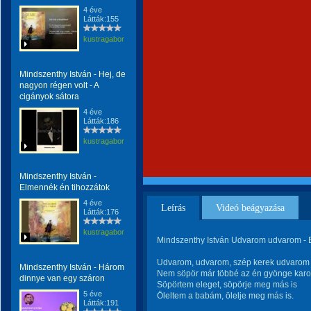
4 éve
Látták:155
kustragabor
Mindszenthy István - Hej, de
nagyon régen volt - A
cigányok sátora
4 éve
Látták:186
kustragabor
Mindszenthy István -
Elmennék én tihozzátok
4 éve
Leírás
Videó beágyazása
Látták:176
kustragabor
Mindszenthy István Udvarom udvarom -
Udvarom, udvarom, szép kerek udvarom
Mindszenthy István - Három
Nem söpör már többé az én gyönge kar
dinnye van egy száron
Söpörtem eleget, söpörje meg más is
5 éve
Öleltem a babám, ölelje meg más is.
Látták:191