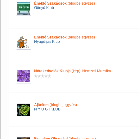
Éneklő Szakácsok
(blogbejegyzés)
Gönyű Klub
Éneklő Szakácsok
(blogbejegyzés)
Nyugdíjas Klub
Nótakedvelők Klubja
(kép)
,
Nemzeti Muzsika
Ajánlom
(blogbejegyzés)
N Y U G I KLUB
Figyelem Olvasd el
(blogbejegyzés)