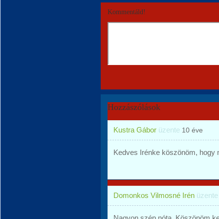
Kommentáld!
Hozzászólások
Kustra Gábor
üzente
10 éve
Kedves Irénke köszönöm, hogy 
Domonkos Vilmosné Irén
üzent
Nagyon szép nóta. Köszönöm ke