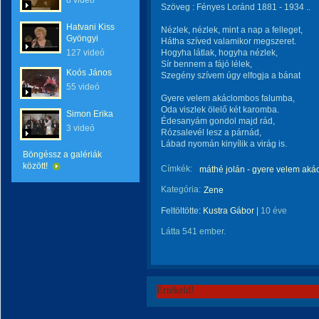
8 videó
Szöveg : Fényes Loránd 1881 - 1934 ..
Hatvani Kiss
Nézlek, nézlek, mint a nap a felleget,
Gyöngyi
Hátha szíved valamikor megszeret.
127 videó
Hogyha látlak, hogyha nézlek,
Sír bennem a fájó lélek,
Koós János
Szegény szívem úgy elfogja a bánat
55 videó
Gyere velem akáclombos falumba,
Oda viszlek ölelő két karomba.
Simon Erika
Édesanyám gondol majd rád,
3 videó
Rózsalevél lesz a párnád,
Lábad nyomán kinyílik a virág is.
Böngéssz a galériák
között!
Címkék:
máthé jolán - gyere velem ak
Kategória:
Zene
Feltöltötte:
Kustra Gábor
|
10 éve
Látta 541 ember.
Értékeld!