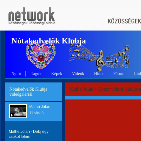
Nótakedvelők Klubja
Nyitó
Tagok
Képek
Videók
Hírek
Fórum
Lin
Máthé Jolán - Gyere velem akáclo
Nótakedvelők Klubja
videógalériái
Máthé Jolán
11 videó
Máthé Jolán - Dobj egy
csókot felém