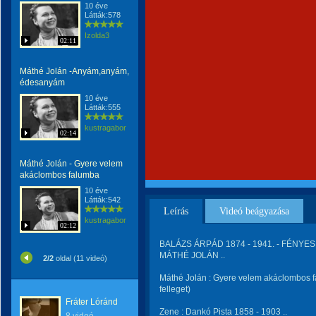
10 éve
Látták:578
Izolda3
02:11
Máthé Jolán -Anyám,anyám,
édesanyám
10 éve
Látták:555
kustragabor
02:14
Máthé Jolán - Gyere velem
akáclombos falumba
10 éve
Látták:542
Leírás
Videó beágyazása
kustragabor
02:12
BALÁZS ÁRPÁD 1874 - 1941. - FÉNYES 
MÁTHÉ JOLÁN ..
2/2
oldal (11 videó)
Máthé Jolán : Gyere velem akáclombos fa
felleget)
Fráter Lóránd
Zene : Dankó Pista 1858 - 1903 ..