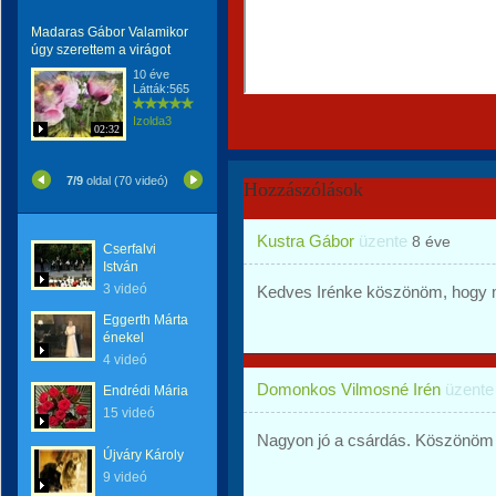
Madaras Gábor Valamikor
úgy szerettem a virágot
10 éve
Látták:565
Izolda3
02:32
7/9
oldal (70 videó)
Hozzászólások
Kustra Gábor
üzente
8 éve
Cserfalvi
István
3 videó
Kedves Irénke köszönöm, hogy 
Eggerth Márta
énekel
4 videó
Domonkos Vilmosné Irén
üzent
Endrédi Mária
15 videó
Nagyon jó a csárdás. Köszönöm 
Újváry Károly
9 videó