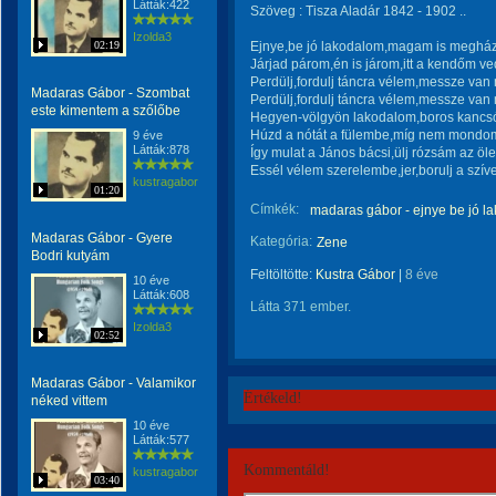
Látták:422
Szöveg : Tisza Aladár 1842 - 1902 ..
Izolda3
02:19
Ejnye,be jó lakodalom,magam is meghá
Járjad párom,én is járom,itt a kendőm ve
Perdülj,fordulj táncra vélem,messze van 
Madaras Gábor - Szombat
Perdülj,fordulj táncra vélem,messze van 
este kimentem a szőlőbe
Hegyen-völgyön lakodalom,boros kancsó
Húzd a nótát a fülembe,míg nem mondom
9 éve
Látták:878
Így mulat a János bácsi,ülj rózsám az ö
Essél vélem szerelembe,jer,borulj a szí
kustragabor
01:20
Címkék:
madaras gábor - ejnye be jó l
Madaras Gábor - Gyere
Kategória:
Zene
Bodri kutyám
Feltöltötte:
Kustra Gábor
|
8 éve
10 éve
Látták:608
Látta 371 ember.
Izolda3
02:52
Madaras Gábor - Valamikor
Értékeld!
néked vittem
10 éve
Látták:577
Kommentáld!
kustragabor
03:40