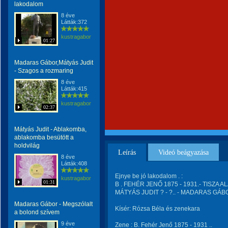
lakodalom
8 éve
Látták:372
kustragabor
01:27
Madaras Gábor,Mátyás Judit
- Szagos a rozmaring
8 éve
Látták:415
kustragabor
02:37
Mátyás Judit - Ablakomba,
ablakomba besütött a
holdvilág
Leírás
Videó beágyazása
8 éve
Látták:408
Ejnye be jó lakodalom . :
kustragabor
01:31
B . FEHÉR JENŐ 1875 - 1931.- TISZA AL
MÁTYÁS JUDIT ? - ?.. - MADARAS GÁBO
Madaras Gábor - Megszólalt
Kísér: Rózsa Béla és zenekara
a bolond szívem
9 éve
Zene : B. Fehér Jenő 1875 - 1931 ..