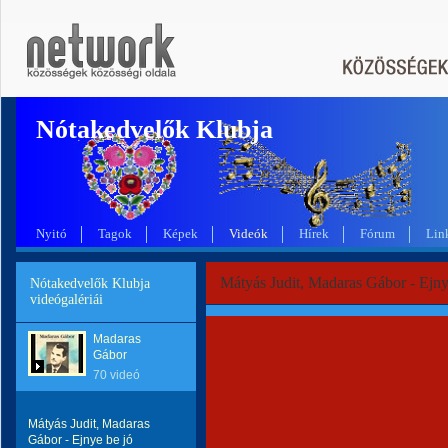
Nótakedvelők Klubja
Nyitó
Tagok
Képek
Videók
Hírek
Fórum
Lin
Mátyás Judit, Madaras Gábor - Ejny
Nótakedvelők Klubja
videógalériái
Madaras
Gábor
70 videó
Mátyás Judit, Madaras
Gábor - Ejnye be jó