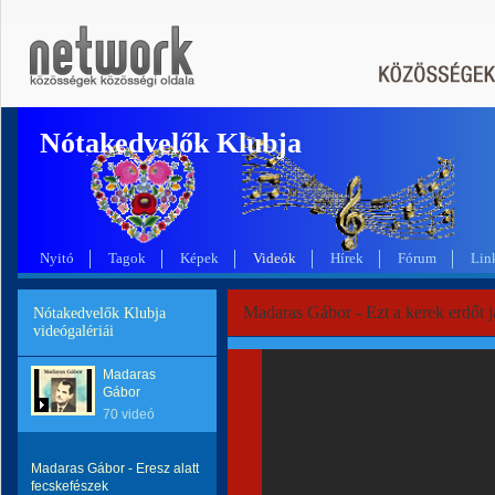
Nótakedvelők Klubja
Nyitó
Tagok
Képek
Videók
Hírek
Fórum
Lin
Madaras Gábor - Ezt a kerek erdőt 
Nótakedvelők Klubja
videógalériái
Madaras
Gábor
70 videó
Madaras Gábor - Eresz alatt
fecskefészek