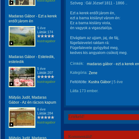
kustragabor
Szöveg : Gál József 1811 - 1866 ..
Ezt a kerek erdőt járom én,
Madaras Gábor - Ezt a kerek
ezt a barna kislányt várom én:
erdőt járom én
Ez a barna kislány viola,
én vagyok a vigasztalója.
5 éve
Látták:174
Elvágtam az ujjam, jaj, de fáj,
kustragabor
fügefalevelet raktam rá:
Fügefalevele gyógyítsd meg,
kedves kis angyalom csókolj meg.
Madaras Gábor - Esteledik,
esteledik
Címkék:
madaras gábor - ezt a kerek er
5 éve
Kategória:
Látták:207
Zene
kustragabor
Feltöltötte:
Kustra Gábor
|
5 éve
Látta 173 ember.
Mátyás Judit, Madaras
Gábor - Az én rácsos kapum
6 éve
Látták:284
Értékeld!
kustragabor
Kommentáld!
Mátyás Judit, Madaras