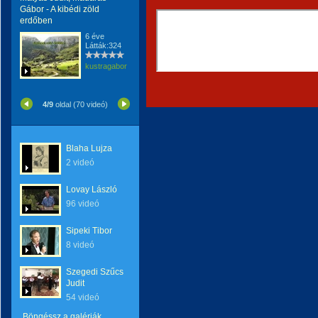
Gábor - A kibédi zöld
erdőben
6 éve
Látták:324
kustragabor
4/9
oldal (70 videó)
Blaha Lujza
2 videó
Lovay László
96 videó
Sipeki Tibor
8 videó
Szegedi Szűcs
Judit
54 videó
Böngéssz a galériák