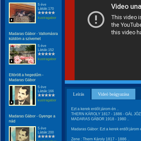
5 éve
Látták:170
kustragabor
Madaras Gábor - Vallomásra
küldöm a szívemet
5 éve
Látták:152
kustragabor
Eltörött a hegedűm -
Madaras Gábor
5 éve
Látták:166
Leírás
Videó beágyazása
kustragabor
Ezt a kerek erdőt járom én ..
THERN KÁROLY 1817 - 1886 - GÁL JÓZS
Madaras Gábor - Gyenge a
MADARAS GÁBOR 1918 - 1980 ..
nád
5 éve
Madaras Gábor: Ezt a kerek erdőt járom 
Látták:200
Zene : Thern Károly 1817 - 1886 ..