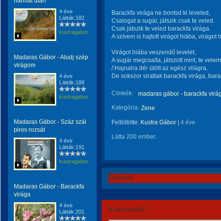
harmat után
4 éve
Barackfa virága ne bontsd ki leveled,
Látták:182
Csalogat a sugár, játszik csak te veled.
Csak játszik te veled barackfa virága.
kustragabor
A szívem is hajtott virágot hiába, virágot 
Virágot hiába veszendő levelet,
Madaras Gábor - Aludj szép
A sugár megcsalta, játszott mint, te velem
virágom
/:Hajnalra dér ütött az egész világra,
De sokszor siratlak barackfa virága, barac
4 éve
Látták:188
Címkék:
madaras gábor - barackfa virá
kustragabor
Kategória:
Zene
Madaras Gábor - Száz szál
Feltöltötte:
Kustra Gábor
|
4 éve
piros rozsát
Látta 200 ember.
4 éve
Látták:191
kustragabor
Értékeld!
Madaras Gábor - Barackfa
virága
4 éve
Kommentáld!
Látták:201