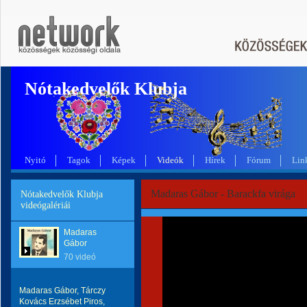
Nótakedvelők Klubja
Nyitó
Tagok
Képek
Videók
Hírek
Fórum
Lin
Madaras Gábor - Barackfa virága
Nótakedvelők Klubja
videógalériái
Madaras
Gábor
70 videó
Madaras Gábor, Tárczy
Kovács Erzsébet Piros,