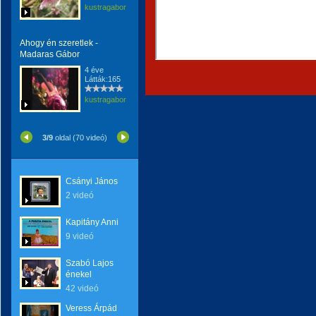
kustragabor
Ahogy én szeretlek -
Madaras Gábor
4 éve
Látták:165
kustragabor
3/9
oldal (70 videó)
Csányi János
2 videó
Kapitány Anni
9 videó
Szabó Lajos
énekel
42 videó
Veress Árpád