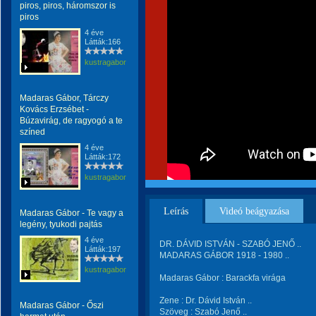
piros, piros, háromszor is
piros
4 éve
Látták:166
kustragabor
Madaras Gábor, Tárczy
Kovács Erzsébet -
Búzavirág, de ragyogó a te
színed
4 éve
Látták:172
kustragabor
Leírás
Videó beágyazása
Madaras Gábor - Te vagy a
legény, tyukodi pajtás
4 éve
DR. DÁVID ISTVÁN - SZABÓ JENŐ ..
Látták:197
MADARAS GÁBOR 1918 - 1980 ..
kustragabor
Madaras Gábor : Barackfa virága
Zene : Dr. Dávid István ..
Madaras Gábor - Őszi
Szöveg : Szabó Jenő ..