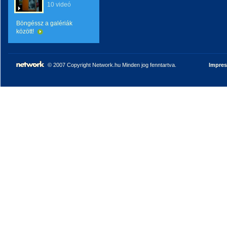
10 videó
Böngéssz a galériák
között!
© 2007 Copyright Network.hu Minden jog fenntartva.
Impre