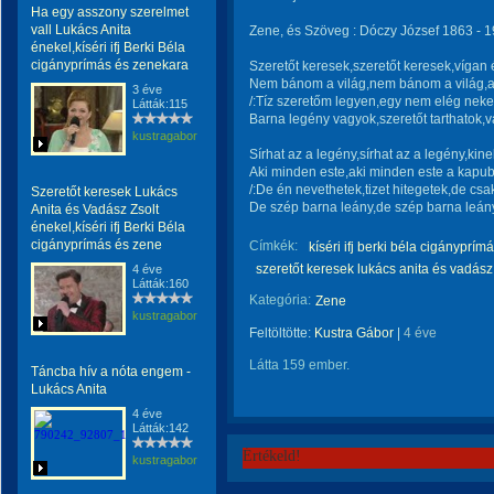
Ha egy asszony szerelmet
vall Lukács Anita
Zene, és Szöveg : Dóczy József 1863 - 1
énekel,kíséri ifj Berki Béla
cigányprímás és zenekara
Szeretőt keresek,szeretőt keresek,vígan é
Nem bánom a világ,nem bánom a világ,ak
3 éve
/:Tíz szeretőm legyen,egy nem elég nek
Látták:115
Barna legény vagyok,szeretőt tarthatok,v
kustragabor
Sírhat az a legény,sírhat az a legény,kin
Aki minden este,aki minden este a kapub
/:De én nevethetek,tizet hitegetek,de csa
Szeretőt keresek Lukács
De szép barna leány,de szép barna leány 
Anita és Vadász Zsolt
énekel,kíséri ifj Berki Béla
cigányprímás és zene
Címkék:
kíséri ifj berki béla cigányprím
szeretőt keresek lukács anita és vadász
4 éve
Látták:160
Kategória:
Zene
kustragabor
Feltöltötte:
Kustra Gábor
|
4 éve
Látta 159 ember.
Táncba hív a nóta engem -
Lukács Anita
4 éve
Látták:142
Értékeld!
kustragabor