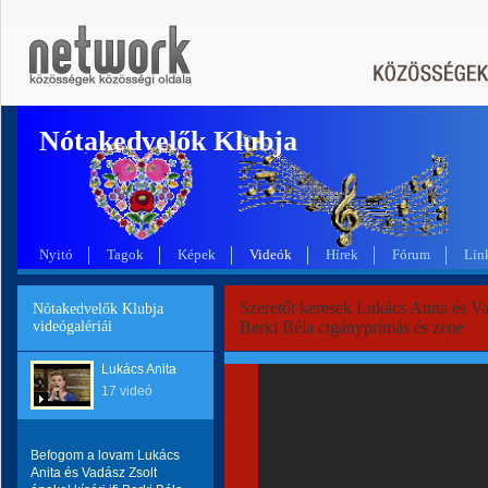
Nótakedvelők Klubja
Nyitó
Tagok
Képek
Videók
Hírek
Fórum
Lin
Szeretőt keresek Lukács Anita és Vad
Nótakedvelők Klubja
videógalériái
Berki Béla cigányprímás és zene
Lukács Anita
17 videó
Befogom a lovam Lukács
Anita és Vadász Zsolt