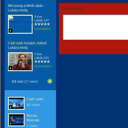
Mit susog a fehér akác -
Kommentáld!
Lukács Anita
4 éve
Látták:147
kustragabor
Csitt csak rózsám, hallod
Lukács Anita
4 éve
Látták:161
kustragabor
1/3
oldal (17 videó)
Cseh Judit ...
80 videó
Morvai
Melinda
4 videó