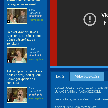
énekel,kíséri ifj Berki Béla
cigányprímás és zenek
3 éve
Látták:143
kustragabor
Jó estét kívánok Lukács
Anita énekel,kíséri ifj Berki
Béla cigányprímás és
zenekara
3 éve
Látták:111
kustragabor
Azt dalolja a madár Lukács
Anita énekel,kíséri ifj Berki
Leírás
Videó beágyazása
Béla cigányprímás és
zenekara
DÓCZY JÓZSEF 1863 - 1913 . . . a nótasz
3 éve
Látták:123
LUKÁCS ANITA .. - VADÁSZ ZSOLT...
kustragabor
Lukács Anita, Vadász Zsolt : Szeretőt ke
Kísér: ifj. Berki Béla és zenekara