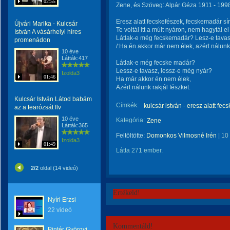
02:55
Zene, és Szöveg: Alpár Géza 1911 - 1998
Eresz alatt fecskefészek, fecskemadár sí
Újvári Marika - Kulcsár
Te voltál itt a múlt nyáron, nem hagytál e
István A vásárhelyi híres
Látlak-e még fecskemadár? Lesz-e tavas
promenádon
/:Ha én akkor már nem élek, azért nálunk r
10 éve
Látták:417
Látlak-e még fecske madár?
Lessz-e tavasz, lessz-e még nyár?
Izolda3
01:46
Ha már akkor én nem élek,
Azért nálunk rakjál fészket.
Kulcsár István Látod babám
Címkék:
kulcsár istván - eresz alatt fec
az a tearózsát flv
10 éve
Kategória:
Zene
Látták:365
Feltöltötte:
Domonkos Vilmosné Irén
|
10
Izolda3
01:49
Látta 271 ember.
2/2
oldal (14 videó)
Értékeld!
Nyíri Erzsi
22 videó
Kommentáld!
Pintér Györgyi