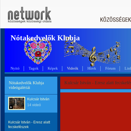
Nótakedvelők Klubja
Nyitó
Tagok
Képek
Videók
Hírek
Fórum
Lin
Kulcsár István - Eresz alatt fecskef
Nótakedvelők Klubja
videógalériái
Kulcsár István
14 videó
Kulcsár István - Eresz alatt
fecskefészek