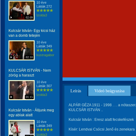
10 éve
Látták:272
Izolda3
02:09
Kulcsár István- Egy kicsi ház
van a domb tetején
10 éve
Látták:349
kustragabor
02:10
KULCSÁR ISTVÁN - Nem
zörög a haraszt
10 éve
Látták:307
Leírás
Videó beágyazása
Izolda3
01:15
ALPÁR GÉZA 1911 - 1998 . . . a nótaszerz
KULCSÁR ISTVÁN ..
Kulcsár István - Álljunk meg
egy ablak alatt
Kulcsár István : Eresz alatt fecskefészek
10 éve
Látták:349
Kísér: Lendvai Csócsi Jenő és zenekara
Izolda3