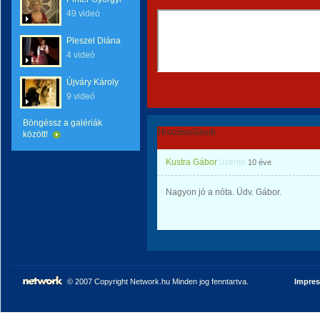
49 videó
Pleszel Diána
4 videó
Újváry Károly
9 videó
Böngéssz a galériák
Hozzászólások
között!
Kustra Gábor
üzente
10 éve
Nagyon jó a nóta. Üdv. Gábor.
© 2007 Copyright Network.hu Minden jog fenntartva.
Impre