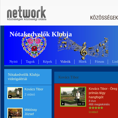
Nótakedvelők Klubja
Nyitó
Tagok
Képek
Videók
Hírek
Fórum
Lin
Nótakedvelők Klubja
Kovács Tibor
videógalériái
Kovács Tibor - Öreg
Kovács Tibor
prímás tégy
2 videó
hangfogót
8 éve
04:10
466 megtekintés
Miklóssy
Izolda3
József