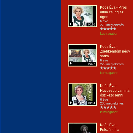
Koós Éva - Piros
alma csüng az
ágon
6 éve
00:50
279 megtekintés
kustragabor
Koós Éva -
Zsebkendőm négy
sarka
6 éve
02:17
229 megtekintés
kustragabor
Koós Éva -
Hűvösebb van már,
ősz kezd lenni
6 éve
01:54
238 megtekintés
kustragabor
Koós Éva -
Felszállott a