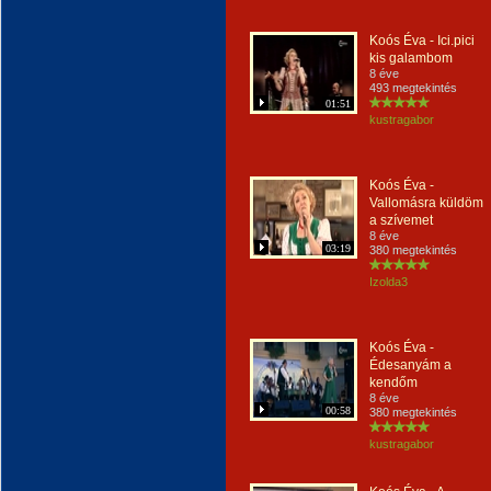
Koós Éva - Ici.pici
kis galambom
8 éve
493 megtekintés
01:51
kustragabor
Koós Éva -
Vallomásra küldöm
a szívemet
8 éve
03:19
380 megtekintés
Izolda3
Koós Éva -
Édesanyám a
kendőm
8 éve
00:58
380 megtekintés
kustragabor