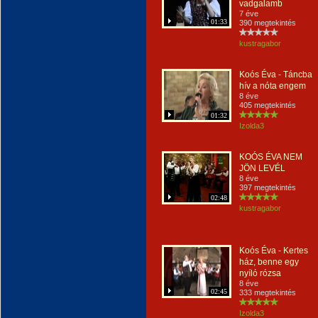
vadgalamb
7 éve
01:33
390 megtekintés
kustragabor
Koós Éva - Táncba
hív a nóta engem
8 éve
405 megtekintés
01:32
Izolda3
KOÓS ÉVA NEM
JÖN LEVÉL
8 éve
397 megtekintés
02:48
kustragabor
Koós Éva - Kertes
ház, benne egy
nyíló rózsa
8 éve
02:45
333 megtekintés
Izolda3