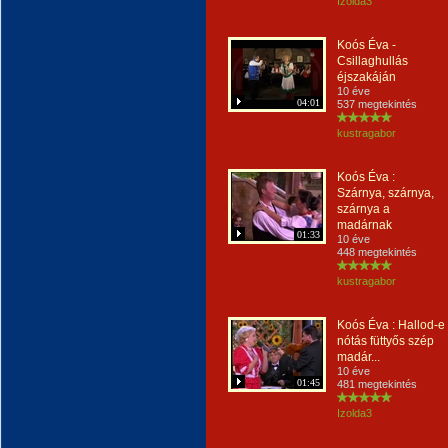
Izolda3
Koós Éva -
Csillaghullás
éjszakáján
10 éve
04:01
537 megtekintés
kustragabor
Koós Éva :
Szárnya, szárnya,
szárnya a
madárnak
01:33
10 éve
448 megtekintés
kustragabor
Koós Éva : Hallod-e
nótás füttyős szép
madár...
10 éve
01:45
481 megtekintés
Izolda3