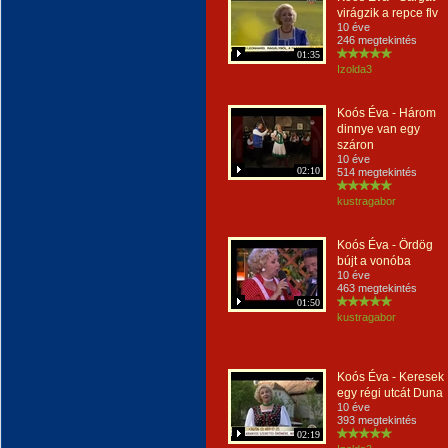
virágzik a repce flv
10 éve
246 megtekintés
01:35
Izolda3
Koós Éva - Három
dinnye van egy
száron
10 éve
02:10
514 megtekintés
kustragabor
Koós Éva - Ördög
bújt a vonóba
10 éve
463 megtekintés
01:50
kustragabor
Koós Éva - Keresek
egy régi utcát Duna
10 éve
393 megtekintés
02:19