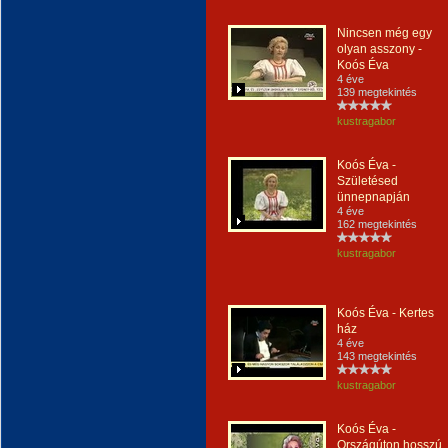
Nincsen még egy
olyan asszony -
Koós Éva
4 éve
139 megtekintés
kustragabor
Koós Éva -
Születésed
ünnepnapján
4 éve
162 megtekintés
kustragabor
Koós Éva - Kertes
ház
4 éve
143 megtekintés
kustragabor
Koós Éva -
Országúton hosszú