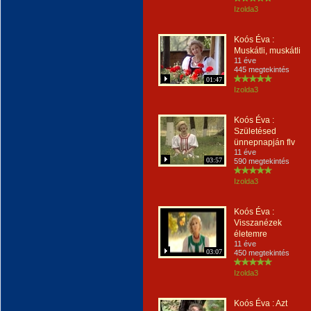
Izolda3
Koós Éva :
Muskátli, muskátli
11 éve
445 megtekintés
01:47
Izolda3
Koós Éva :
Születésed
ünnepnapján flv
11 éve
03:57
590 megtekintés
Izolda3
Koós Éva :
Visszanézek
életemre
11 éve
03:07
450 megtekintés
Izolda3
Koós Éva : Azt