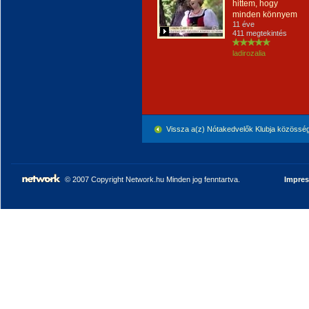
hittem, hogy
minden könnyem
11 éve
411 megtekintés
ladirozalia
Vissza a(z) Nótakedvelők Klubja közössé
© 2007 Copyright Network.hu Minden jog fenntartva.
Impre