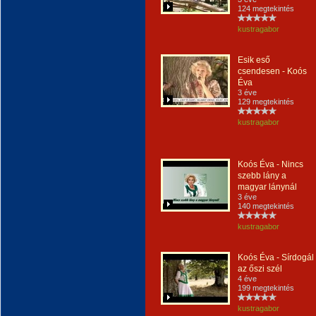
124 megtekintés
kustragabor
Esik eső
csendesen - Koós
Éva
3 éve
129 megtekintés
kustragabor
Koós Éva - Nincs
szebb lány a
magyar lánynál
3 éve
140 megtekintés
kustragabor
Koós Éva - Sírdogál
az őszi szél
4 éve
199 megtekintés
kustragabor