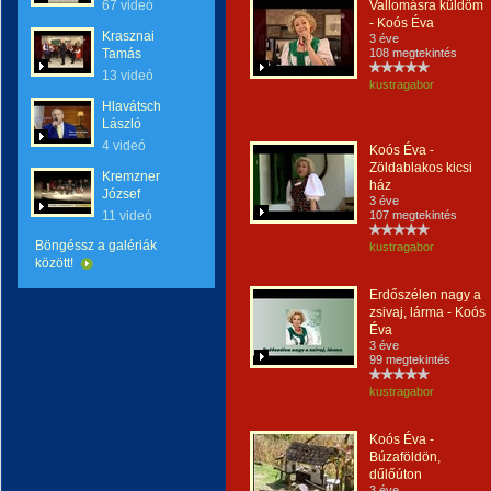
67 videó
Vallomásra küldöm
- Koós Éva
Krasznai
3 éve
Tamás
108 megtekintés
13 videó
kustragabor
Hlavátsch
László
4 videó
Koós Éva -
Zöldablakos kicsi
Kremzner
ház
József
3 éve
11 videó
107 megtekintés
Böngéssz a galériák
kustragabor
között!
Erdőszélen nagy a
zsivaj, lárma - Koós
Éva
3 éve
99 megtekintés
kustragabor
Koós Éva -
Búzaföldön,
dűlőúton
3 éve