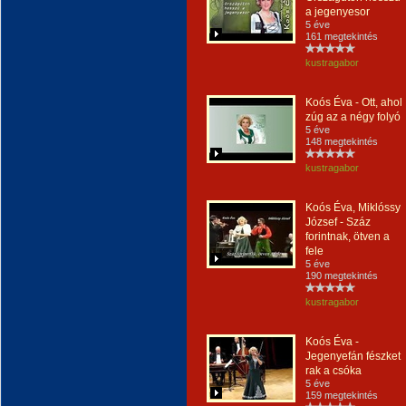
a jegenyesor
5 éve
161 megtekintés
kustragabor
Koós Éva - Ott, ahol
zúg az a négy folyó
5 éve
148 megtekintés
kustragabor
Koós Éva, Miklóssy
József - Száz
forintnak, ötven a
fele
5 éve
190 megtekintés
kustragabor
Koós Éva -
Jegenyefán fészket
rak a csóka
5 éve
159 megtekintés