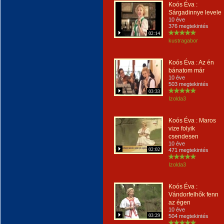
Koós Éva :
Sárgadinnye levele
10 éve
376 megtekintés
02:14
kustragabor
Koós Éva : Az én
bánatom már
10 éve
503 megtekintés
03:33
Izolda3
Koós Éva : Maros
vize folyik
csendesen
10 éve
02:02
471 megtekintés
Izolda3
Koós Éva :
Vándorfelhők fenn
az égen
10 éve
03:29
504 megtekintés