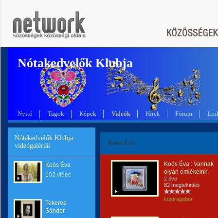
Nótakedvelők Klubja
Nyitó
Tagok
Képek
Videók
Hírek
Fórum
Lin
Nótakedvelők Klubja
Koós Éva
videógalériái
Koós Éva : Vannak
Koós Éva
olyan emlékeink
102 videó
2 éve
82 megtekintés
kustragabor
Tekeres
Sándor