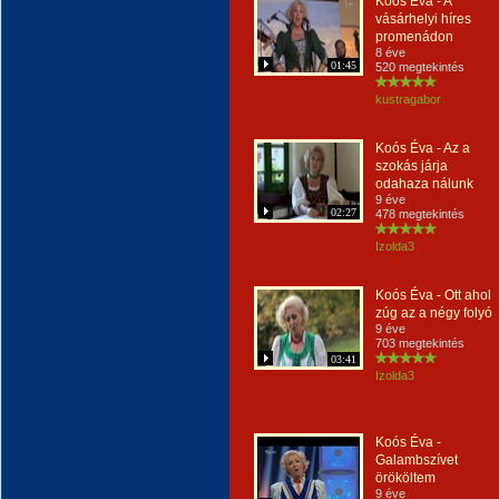
Koós Éva - A
vásárhelyi híres
promenádon
8 éve
01:45
520 megtekintés
kustragabor
Koós Éva - Az a
szokás járja
odahaza nálunk
9 éve
02:27
478 megtekintés
Izolda3
Koós Éva - Ott ahol
zúg az a négy folyó
9 éve
703 megtekintés
03:41
Izolda3
Koós Éva -
Galambszívet
örököltem
9 éve