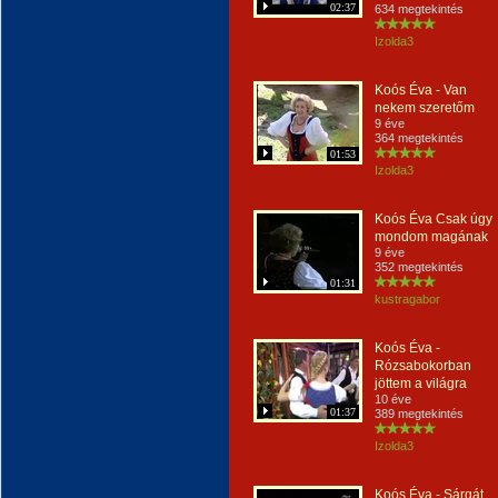
02:37
634 megtekintés
Izolda3
Koós Éva - Van
nekem szeretőm
9 éve
364 megtekintés
01:53
Izolda3
Koós Éva Csak úgy
mondom magának
9 éve
352 megtekintés
01:31
kustragabor
Koós Éva -
Rózsabokorban
jöttem a világra
10 éve
01:37
389 megtekintés
Izolda3
Koós Éva - Sárgát