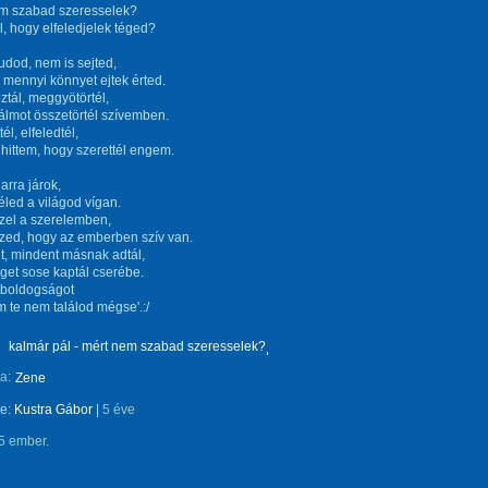
em szabad szeresselek?
ll, hogy elfeledjelek téged?
udod, nem is sejted,
mennyi könnyet ejtek érted.
tál, meggyötörtél,
lmot összetörtél szívemben.
él, elfeledtél,
 hittem, hogy szerettél engem.
arra járok,
éled a világod vígan.
zel a szerelemben,
zed, hogy az emberben szív van.
t, mindent másnak adtál,
et sose kaptál cserébe.
 boldogságot
 te nem találod mégse'.:/
kalmár pál - mért nem szabad szeresselek?
a:
Zene
te:
Kustra Gábor
|
5 éve
5 ember.