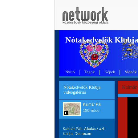
Nótakedvelők Klubj
Nyitó
Tagok
Képek
Videók
Kalmár 
Nótakedvelők Klubja
videógalériái
Kalmár Pál
180 videó
Kalmár Pál - A kalauz azt
kiáltja, Debrecen