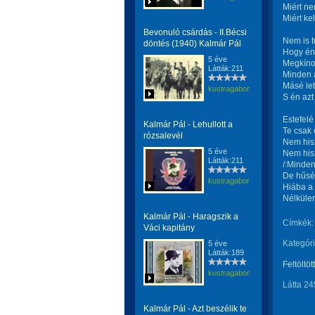
Miért n
Miért ke
Bevonuló csárdás - II.Bécsi
Nem is t
döntés (1940) Kalmár Pál
Hogy én 
5 éve
Megkínoz
Látták:211
Minden á
Másé lett
kustragabor
S én azt
Estefelé 
Kalmár Pál - Lehullott a
Te csak 
rózsalevél
Nem his
5 éve
Nem his
Látták:211
/:Minden
De hűség
kustragabor
Hiába a
Nélkülem
Kalmár Pál - Haragszik a
Címkék:
Váci kapitány
Kategóri
5 éve
Látták:189
Feltöltöt
kustragabor
Látta 24
Kalmár Pál - Azt beszélik te