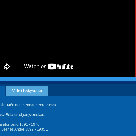
Videó beágyazása
Pál : Mért nem szabad szeresselek
Rácz Béla és cigányzenekara
ándor Jenő 1891 - 1976 ..
 Szenes Andor 1899 - 1935 ..