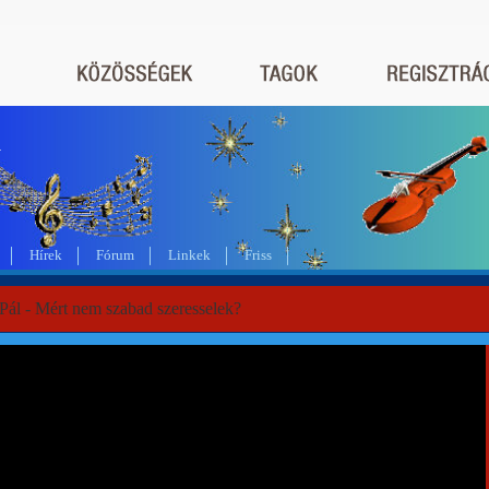
a
Hírek
Fórum
Linkek
Friss
Pál - Mért nem szabad szeresselek?