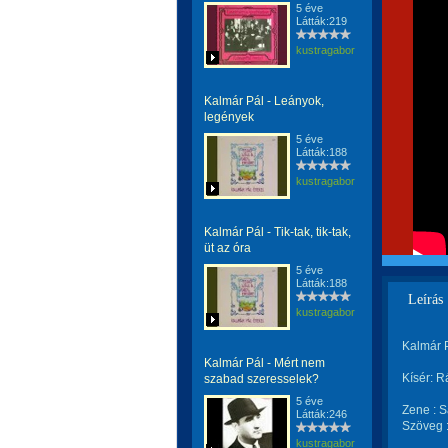
5 éve
Látták:219
kustragabor
Kalmár Pál - Leányok,
legények
5 éve
Látták:188
kustragabor
Kalmár Pál - Tik-tak, tik-tak,
üt az óra
5 éve
Látták:188
Leírás
kustragabor
Kalmár 
Kalmár Pál - Mért nem
Kísér: 
szabad szeresselek?
5 éve
Zene : S
Látták:246
Szöveg :
kustragabor