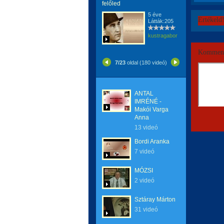
felőled
5 éve
Értékeld
Látták:205
kustragabor
Komment
7/23
oldal (180 videó)
ANTAL
IMRÉNÉ -
Makói Varga
Anna
13 videó
Bordi Aranka
7 videó
MÓZSI
2 videó
Sztáray Márton
31 videó