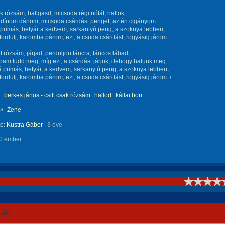
ak rózsám, hallgasd, micsoda régi nótát, hallok,
, dínom dánom, micsoda csárdást penget, az én cigányom.
prímás, betyár a kedvem, sarkantyú peng, a szoknya lebben,
 fordulj, karomba párom, ezt, a csuda csárdást, rogyásig járom.
 rózsám, járjad, perdüljön táncra, táncos lábad,
lpam tudd meg, míg ezt, a csárdást járjuk, dehogy halunk meg.
á prímás, betyár, a kedvem, sarkanytú peng, a szoknya lebben,
 fordulj, karomba párom, ezt, a csuda csárdást, rogyásig járom.:/
berkes jános - csitt csak rózsám
hallod
kállai bori
a:
Zene
te:
Kustra Gábor
|
3 éve
0 ember.
!
áld!