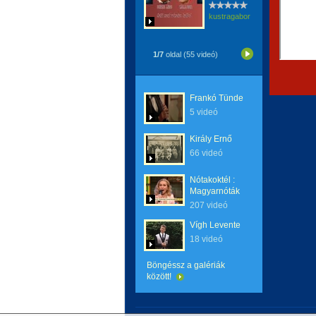
kustragabor
1/7
oldal (55 videó)
Frankó Tünde
5 videó
Király Ernő
66 videó
Nótakoktél :
Magyarnóták
207 videó
Vígh Levente
18 videó
Böngéssz a galériák
között!