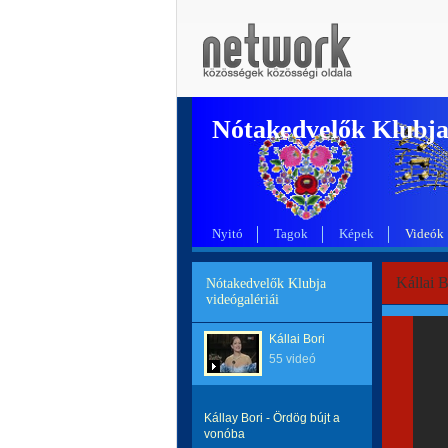
Nótakedvelők Klubj
Nyitó
Tagok
Képek
Videók
Kállai B
Nótakedvelők Klubja
videógalériái
Kállai Bori
55 videó
Kállay Bori - Ördög bújt a
vonóba