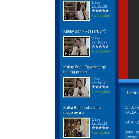
2 éve
Látták:103
kustragabor
Kállay Bori - Rózsafa virít
2 éve
Látták:117
kustragabor
Kállay Bori - Egyetlenegy
boldog percre
2 éve
Látták:119
kustragabor
Leírás
ID. BOK
Kállai Bori - Lehullott a
KÁLLAI 
rezgő nyárfa
2 éve
Kállai B
Látták:115
Zene : I
kustragabor
Szöveg 