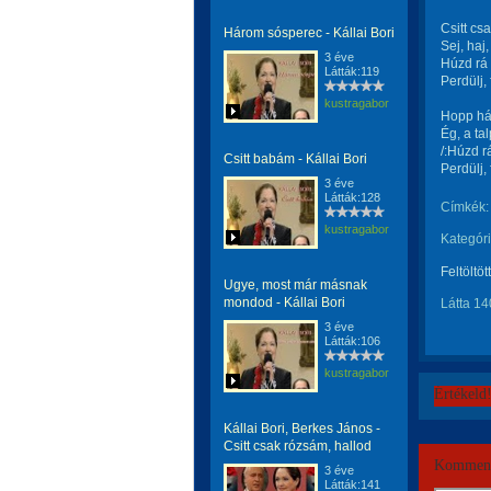
Csitt cs
Három sósperec - Kállai Bori
Sej, haj
3 éve
Húzd rá 
Látták:119
Perdülj,
kustragabor
Hopp hát
Ég, a ta
/:Húzd r
Csitt babám - Kállai Bori
Perdülj,
3 éve
Látták:128
Címkék:
kustragabor
Kategóri
Feltöltöt
Ugye, most már másnak
mondod - Kállai Bori
Látta 14
3 éve
Látták:106
kustragabor
Értékeld
Kállai Bori, Berkes János -
Csitt csak rózsám, hallod
Komment
3 éve
Látták:141