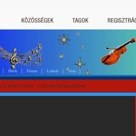
a
Hírek
Fórum
Linkek
Friss
ori, Berkes János - Csitt csak rózsám, hallod