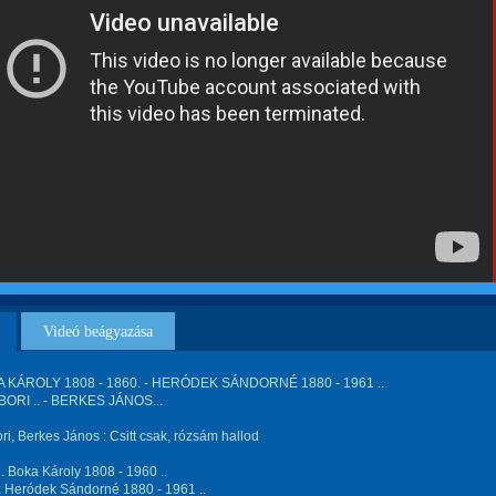
Videó beágyazása
A KÁROLY 1808 - 1860. - HERÓDEK SÁNDORNÉ 1880 - 1961 ..
BORI .. - BERKES JÁNOS...
ori, Berkes János : Csitt csak, rózsám hallod
d. Boka Károly 1808 - 1960 ..
: Heródek Sándorné 1880 - 1961 ..