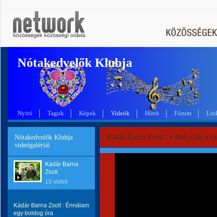
Nótakedvelők Klubja
Nyitó
Tagok
Képek
Videók
Hírek
Fórum
Lin
Kádár Barna Zsolt - Felhő száll a n
Nótakedvelők Klubja
videógalériái
Kádár Barna
Zsolt
15 videó
Kádár Barna Zsolt : Énnálam
egy boldog óra