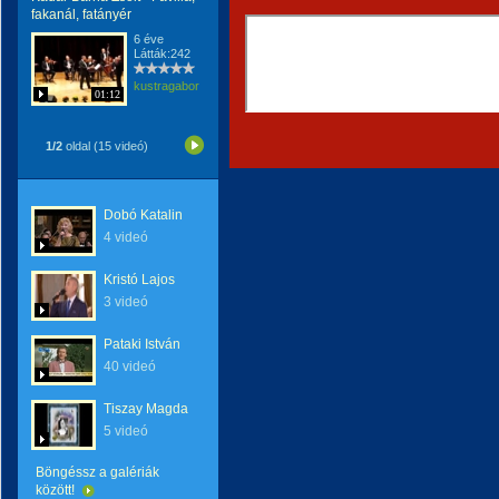
fakanál, fatányér
6 éve
Látták:242
kustragabor
01:12
1/2
oldal (15 videó)
Dobó Katalin
4 videó
Kristó Lajos
3 videó
Pataki István
40 videó
Tiszay Magda
5 videó
Böngéssz a galériák
között!