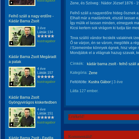
kustragabor
Zene, és Szöveg : Nádor József 1876 - 1
Felhő száll a nagyerdőre hideg ősznek a f
Felhő száll a nagy erdőre -
Elhalt már a madárének, elszáll lassan e
Kádár Barna Zsolt
Így múlik el lassan minden, elmegyek ma
Kicsi kertem sok virágom ki tudja tán mos
3 éve
Látták:134
Tova szálló vándor fecskék valakinek iz
kustragabor
Ő se várjon, én se várom, megölték a régi
/:Szemeimbe könnyek égnek, hisz vége má
Mondjátok el a világnak hazug szavak, ké
Kádár Barna Zsolt Megáradt
a patak
Címkék:
kádár barna zsolt - felhő száll
4 éve
Kategória:
Látták:157
Zene
kustragabor
Feltöltötte:
Kustra Gábor
|
3 éve
Látta 127 ember.
Kádár Barna Zsolt
Gyöngyvirágos kiskertedben
4 éve
Látták:151
Értékeld!
kustragabor
Kommentáld!
Kádár Barna Zsolt - Favilla,