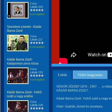
2 éve
Látták:103
kustragabor
Szeretem a kertet - Kádár
Barna Zsolt
3 éve
Látták:117
kustragabor
Kádár Barna Zsolt -
Kalapomon piros rózsa
3 éve
Látták:133
Leírás
Videó beágyazása
kustragabor
NÁDOR JÓZSEF 1876 - 1967 . . . a nótasz
KÁDÁR BARNA ZSOLT ..
Kádár Barna Zsolt - Felhő
száll a nagy erdőre
Kádár Barna Zsolt : Felhő száll a nagy er
3 éve
Látták:128
Kísér: Gyárfás József és zenekara