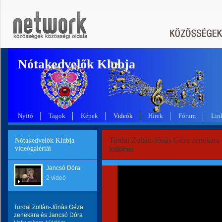
Nótakedvelők Klubja
Nyitó
Tagok
Képek
Videók
Hírek
Fórum
Lin
Tordai Zoltàn-Jónàs Géza zenekara
Nótakedvelők Klubja
videógalériái
küldöm
Jancsó Dóra
2 videó
Tordai Zoltàn-Jónàs Géza
zenekara és Jancsó Dóra