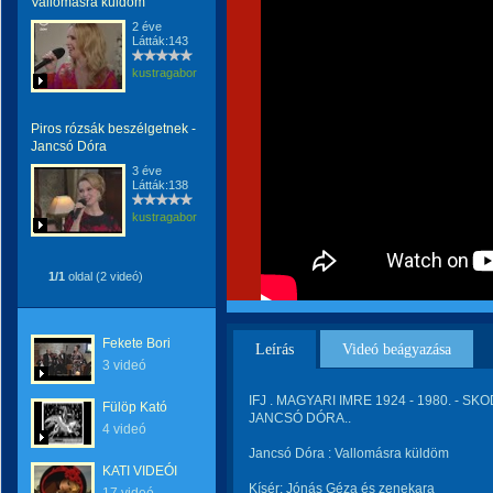
Vallomàsra küldöm
2 éve
Látták:143
kustragabor
Piros rózsák beszélgetnek -
Jancsó Dóra
3 éve
Látták:138
kustragabor
1/1
oldal (2 videó)
Fekete Bori
Leírás
Videó beágyazása
3 videó
IFJ . MAGYARI IMRE 1924 - 1980. - SKO
Fülöp Kató
JANCSÓ DÓRA..
4 videó
Jancsó Dóra : Vallomásra küldöm
KATI VIDEÓI
Kísér: Jónás Géza és zenekara