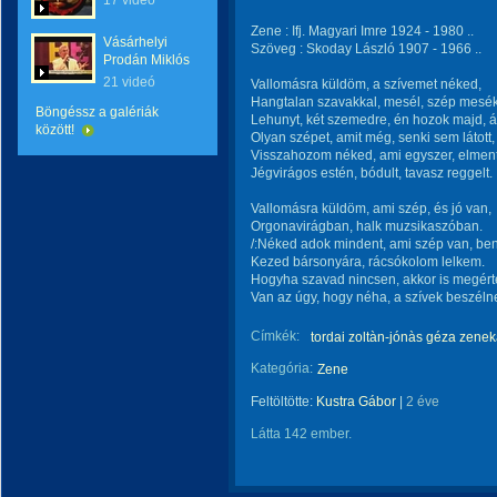
17 videó
Zene : Ifj. Magyari Imre 1924 - 1980 ..
Vásárhelyi
Szöveg : Skoday László 1907 - 1966 ..
Prodán Miklós
21 videó
Vallomásra küldöm, a szívemet néked,
Hangtalan szavakkal, mesél, szép mesék
Böngéssz a galériák
Lehunyt, két szemedre, én hozok majd, á
között!
Olyan szépet, amit még, senki sem látott,
Visszahozom néked, ami egyszer, elment
Jégvirágos estén, bódult, tavasz reggelt.
Vallomásra küldöm, ami szép, és jó van,
Orgonavirágban, halk muzsikaszóban.
/:Néked adok mindent, ami szép van, be
Kezed bársonyára, rácsókolom lelkem.
Hogyha szavad nincsen, akkor is megér
Van az úgy, hogy néha, a szívek beszélne
Címkék:
tordai zoltàn-jónàs géza zene
Kategória:
Zene
Feltöltötte:
Kustra Gábor
|
2 éve
Látta 142 ember.