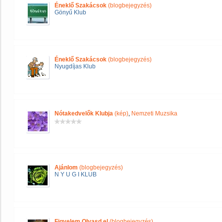
Éneklő Szakácsok
(blogbejegyzés)
Gönyű Klub
Éneklő Szakácsok
(blogbejegyzés)
Nyugdíjas Klub
Nótakedvelők Klubja
(kép)
,
Nemzeti Muzsika
Ajánlom
(blogbejegyzés)
N Y U G I KLUB
Figyelem Olvasd el
(blogbejegyzés)