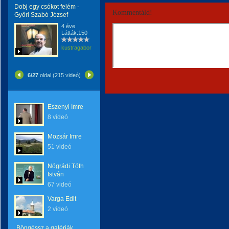
Dobj egy csókot felém -
Kommentáld!
Győri Szabó József
4 éve
Látták:150
kustragabor
6/27
oldal (215 videó)
Eszenyi Imre
8 videó
Mozsár Imre
51 videó
Nógrádi Tóth
István
67 videó
Varga Edit
2 videó
Böngéssz a galériák