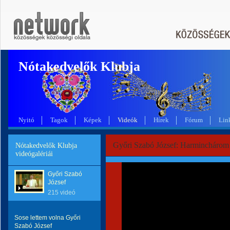
Nótakedvelők Klubja
Nyitó
Tagok
Képek
Videók
Hírek
Fórum
Lin
Győri Szabó József: Harminchárom
Nótakedvelők Klubja
videógalériái
Győri Szabó
József
215 videó
Sose lettem volna Győri
Szabó József