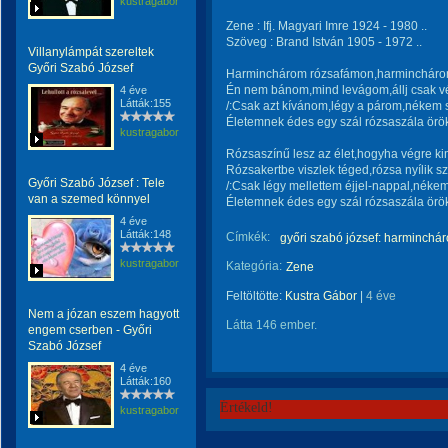
kustragabor
Zene : Ifj. Magyari Imre 1924 - 1980 ..
Szöveg : Brand István 1905 - 1972 ..
Villanylámpát szereltek
Győri Szabó József
Harminchárom rózsafámon,harminchárom
Én nem bánom,mind levágom,állj csak 
4 éve
Látták:155
/:Csak azt kívánom,légy a párom,nékem 
Életemnek édes egy szál rózsaszála örökr
kustragabor
Rózsaszínű lesz az élet,hogyha végre ki
Rózsakertbe viszlek téged,rózsa nyílik s
Győri Szabó József : Tele
/:Csak légy mellettem éjjel-nappal,néke
van a szemed könnyel
Életemnek édes egy szál rózsaszála örökr
4 éve
Látták:148
Címkék:
győri szabó józsef: harminch
kustragabor
Kategória:
Zene
Feltöltötte:
Kustra Gábor
|
4 éve
Nem a józan eszem hagyott
Látta 146 ember.
engem cserben - Győri
Szabó József
4 éve
Látták:160
Értékeld!
kustragabor