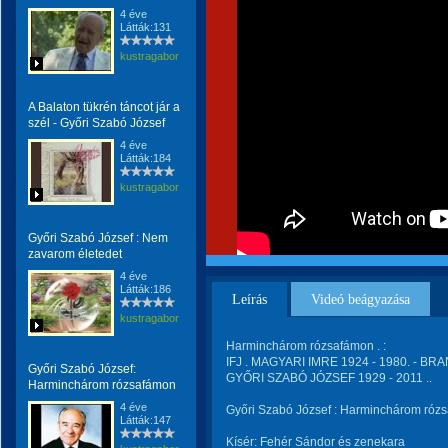
4 éve
Látták:131
kustragabor
A Balaton tükrén táncot jár a
szél - Győri Szabó József
4 éve
Látták:184
kustragabor
Győri Szabó József : Nem
zavarom életedet
4 éve
Látták:186
Leírás
Videó beágyazása
kustragabor
Harminchárom rózsafámon . :
IFJ . MAGYARI IMRE 1924 - 1980. - BRA
Győri Szabó József:
GYŐRI SZABÓ JÓZSEF 1929 - 2011 ..
Harminchárom rózsafámon
4 éve
Győri Szabó József : Harminchárom róz
Látták:147
Kísér: Fehér Sándor és zenekara