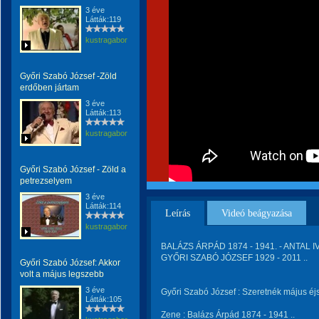
3 éve
Látták:119
kustragabor
Győri Szabó József -Zöld
erdőben jártam
3 éve
Látták:113
kustragabor
Győri Szabó József - Zöld a
petrezselyem
3 éve
Látták:114
Leírás
Videó beágyazása
kustragabor
BALÁZS ÁRPÁD 1874 - 1941. - ANTAL IV
GYŐRI SZABÓ JÓZSEF 1929 - 2011 ..
Győri Szabó József: Akkor
volt a május legszebb
3 éve
Győri Szabó József : Szeretnék május é
Látták:105
Zene : Balázs Árpád 1874 - 1941 ..