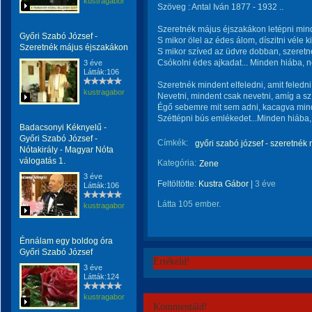
kustragabor
Szöveg : Antal Iván 1877 - 1932 ..
Szeretnék május éjszakákon letépni min
Győri Szabó József -
S mikor ölel az édes álom, díszitni véle k
Szeretnék május éjszakákon
S mikor szíved az üdvre dobban, szeretn
Csókolni édes ajkadat... Minden hiába, 
3 éve
Látták:106
Szeretnék mindent elfeledni, amit feledni
kustragabor
Nevetni, mindent csak nevetni, amíg a s
Égő sebemre mit sem adni, kacagva minde
Széttépni bús emlékedet...Minden hiába,
Badacsonyi Kéknyelű -
Győri Szabó József -
Címkék:
győri szabó józsef - szeretnék
Nótakirály - Magyar Nóta
válogatás 1.
Kategória:
Zene
3 éve
Feltöltötte:
Kustra Gábor
|
3 éve
Látták:106
Látta 105 ember.
kustragabor
Énnálam egy boldog óra
Győri Szabó József
Értékeld!
3 éve
Látták:124
kustragabor
Kommentáld!