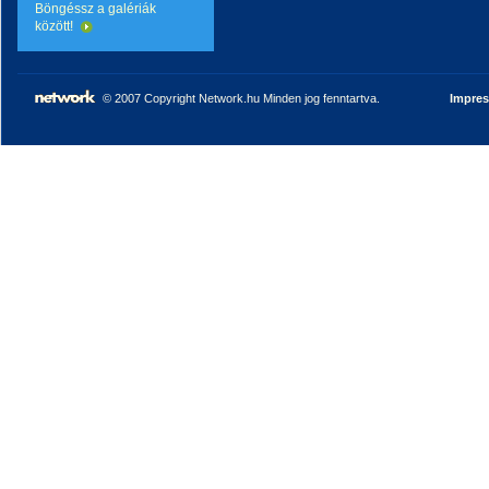
Böngéssz a galériák
között!
© 2007 Copyright Network.hu Minden jog fenntartva.
Impre