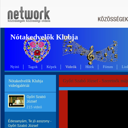
Nótakedvelők Klubja
Nyitó
Tagok
Képek
Videók
Hírek
Fórum
Lin
Győri Szabó József - Szeretnék máj
Nótakedvelők Klubja
videógalériái
Győri Szabó
József
215 videó
Édesanyám, Te jó asszony -
Győri Szabó József