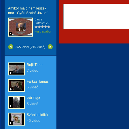
Amikor majd nem leszek
már - Győri Szabó József
3 éve
Látták:122
kustragabor
3/27
oldal (215 videó)
Bojti Tibor
7 videó
Farkas Tamás
6 videó
Pál Olga
5 videó
Szántai Ildikó
45 videó