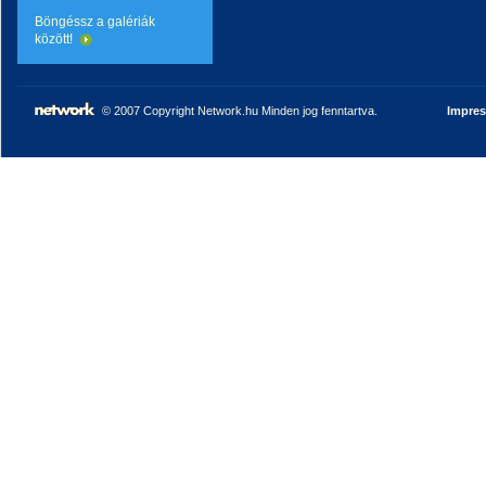
Böngéssz a galériák
között!
© 2007 Copyright Network.hu Minden jog fenntartva.
Impre