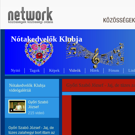
Nótakedvelők Klubja
Nyitó
Tagok
Képek
Videók
Hírek
Fórum
Lin
Győri Szabó József - Jaj, de tüzes za
Nótakedvelők Klubja
videógalériái
Győri Szabó
József
215 videó
Győri Szabó József - Jaj, de
tüzes zalahegyi bort ittam az