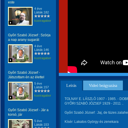
este
4 éve
Látták:182
kustragabor
Győri Szabó József : Szórja
a nap arany sugarát
4 éve
Látták:146
kustragabor
Győri Szabó József -
Játszottam én az élettel
5 éve
Leírás
Videó beágyazása
Látták:157
kustragabor
TOLNAY E. LÁSZLÓ 1907 - 1985. - DOB
GYŐRI SZABÓ JÓZSEF 1929 - 2011 ..
Győri Szabó József - Jár a
Győri Szabó József : Jaj, de tüzes zalaheg
korsó, jár
5 éve
Kísér: Lakatos György és zenekara
Látták:153