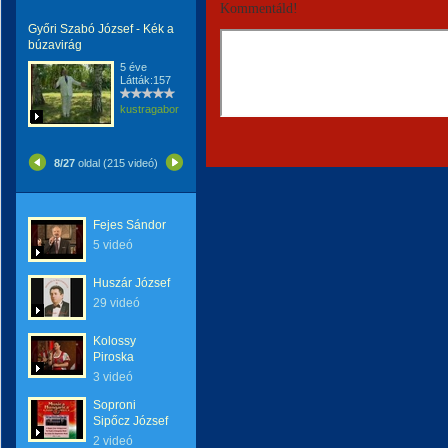
Kommentáld!
Győri Szabó József - Kék a
búzavirág
5 éve
Látták:157
kustragabor
8/27
oldal (215 videó)
Fejes Sándor
5 videó
Huszár József
29 videó
Kolossy
Piroska
3 videó
Soproni
Sipőcz József
2 videó