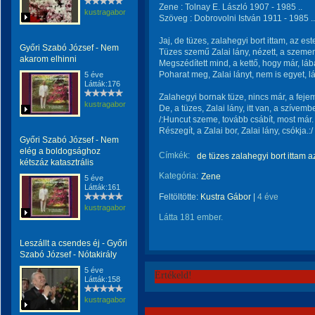
Zene : Tolnay E. László 1907 - 1985 ..
kustragabor
Szöveg : Dobrovolni István 1911 - 1985 ..
Jaj, de tüzes, zalahegyi bort ittam, az est
Győri Szabó József - Nem
Tüzes szemű Zalai lány, nézett, a szem
akarom elhinni
Megszédített mind, a kettő, hogy már, lá
Poharat meg, Zalai lányt, nem is egyet, l
5 éve
Látták:176
Zalahegyi bornak tüze, nincs már, a feje
kustragabor
De, a tüzes, Zalai lány, itt van, a szívemb
/:Huncut szeme, tovább csábít, most már. h
Részegít, a Zalai bor, Zalai lány, csókja.:/
Győri Szabó József - Nem
elég a boldogsághoz
Címkék:
de tüzes zalahegyi bort ittam a
kétszáz katasztrális
Kategória:
Zene
5 éve
Látták:161
Feltöltötte:
Kustra Gábor
|
4 éve
kustragabor
Látta 181 ember.
Leszállt a csendes éj - Győri
Szabó József - Nótakirály
5 éve
Értékeld!
Látták:158
kustragabor