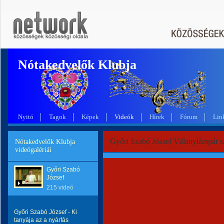
Nótakedvelők Klubja
Nyitó
Tagok
Képek
Videók
Hírek
Fórum
Lin
Győri Szabó József Villanylámpát sz
Nótakedvelők Klubja
videógalériái
Győri Szabó
József
215 videó
Győri Szabó József - Ki
tanyája az a nyárfás