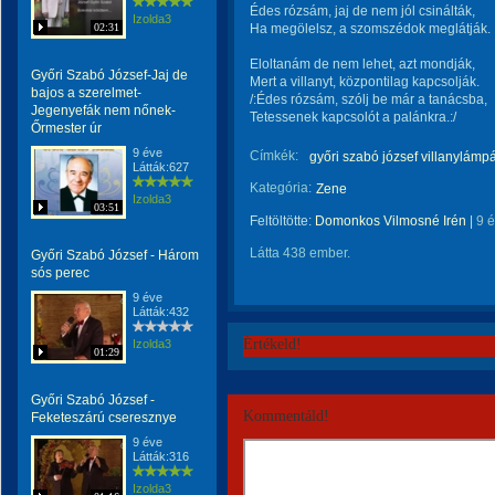
Édes rózsám, jaj de nem jól csinálták,
Izolda3
02:31
Ha megölelsz, a szomszédok meglátják.
Eloltanám de nem lehet, azt mondják,
Győri Szabó József-Jaj de
Mert a villanyt, központilag kapcsolják.
bajos a szerelmet-
/:Édes rózsám, szólj be már a tanácsba,
Jegenyefák nem nőnek-
Tetessenek kapcsolót a palánkra.:/
Őrmester úr
9 éve
Címkék:
győri szabó józsef villanylámpá
Látták:627
Kategória:
Zene
Izolda3
03:51
Feltöltötte:
Domonkos Vilmosné Irén
|
9 
Látta 438 ember.
Győri Szabó József - Három
sós perec
9 éve
Látták:432
Értékeld!
Izolda3
01:29
Győri Szabó József -
Kommentáld!
Feketeszárú cseresznye
9 éve
Látták:316
Izolda3