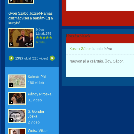
01:16
Győri Szabó József-Rámás
csizmát visel a babám-Ég a
kunyhó
9 éve
Látták:375
Hozzászólások
Izolda3
02:05
Kustra Gábor
üzente
9 éve
13/27
oldal (215 videó)
Nagyon jó a csárdás. Üdv. Gábor.
Kalmár Pál
180 videó
Pándy Piroska
31 videó
S. Göndör
Jóska
2 videó
Weisz Viktor