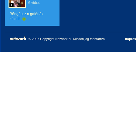
6 videó
Böngéssz a galériák
között!
© 2007 Copyright Network.hu Minden jog fenntartva.
Impre