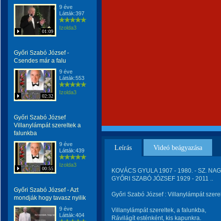
9 éve
Látták:397
Izolda3
01:09
Győri Szabó József -
Csendes már a falu
9 éve
Látták:553
Izolda3
02:32
Győri Szabó József
Villanylámpát szereltek a
falunkba
9 éve
Leírás
Videó beágyazása
Látták:439
Izolda3
00:55
KOVÁCS GYULA 1907 - 1980. - SZ. NAG
GYŐRI SZABÓ JÓZSEF 1929 - 2011 ..
Győri Szabó József - Azt
Győri Szabó József : Villanylámpát szere
mondják hogy tavasz nyilik
9 éve
Villanylámpát szereltek, a falunkba,
Látták:404
Rávilágít esténként, kis kapunkra.