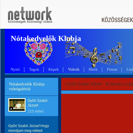
Nótakedvelők Klubja
Nyitó
Tagok
Képek
Videók
Hírek
Fórum
Lin
Győri Szabó József - Kukorica csal
Nótakedvelők Klubja
videógalériái
Győri Szabó
József
215 videó
Győri Szabó József Hogy
mondjam meg néked