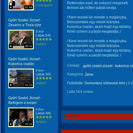
Rettenetes eset, de sokszor megesett,
kustragabor
01:44
Bolond aki hűtlen párját siratja.
/:Nem leszek én remete a magányba,
Győri Szabó József -
Beleszeretek egy másik leányba.
Zavaros a Tisza vize
Kukorica csalán, akad majd egy kislány,
Kinél szívem a párját megtalálja.:/
9 éve
Látták:545
/:Nem leszek én remete a magányba,
Izolda3
Beleszeretek egy másik leányba.
00:56
Kukorica csalán, akad majd egy kislány,
Kinél szívem a párját megtalálja.:/
Győri Szabó József -
Kukorica csalán
Címkék:
győri szabó józsef - kukorica c
9 éve
Kategória:
Látták:565
Zene
Izolda3
Feltöltötte:
Domonkos Vilmosné Irén
|
9 
01:23
Látta 564 ember.
Győri Szabó József -
Befogom a lovam
9 éve
Látták:486
Értékeld!
Izolda3
01:16