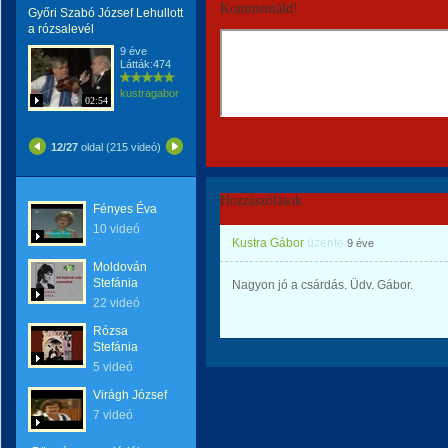
Kommentáld!
Győri Szabó József Lehullott
a rózsalevél
9 éve
Látták:474
kustragabor
02:54
12/27
oldal (215 videó)
Hozzászólások
Fényes Éva
10 videó
Kustra Gábor
üzente
9 éve
Moldován
Stefánia
Nagyon jó a csárdás. Üdv. Gábor.
22 videó
Rózsa
Stefánia
5 videó
Virágh József
7 videó