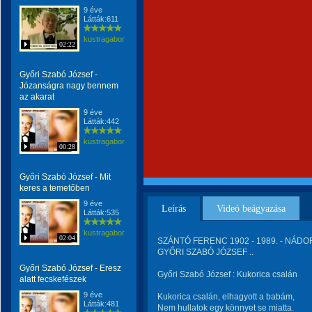
9 éve
Látták:611
kustragabor
02:22
Győri Szabó József -
Józanságra nagy bennem
az akarat
9 éve
Látták:442
kustragabor
00:28
Győri Szabó József - Mit
keres a temetőben
9 éve
Leírás
Videó beágyazása
Látták:535
kustragabor
02:04
SZÁNTÓ FERENC 1902 - 1989. - NÁDOR 
GYŐRI SZABÓ JÓZSEF ..
Győri Szabó József - Eresz
Győri Szabó József : Kukorica csalán
alatt fecskefészek
9 éve
Kukorica csalán, elhagyott a babám,
Látták:481
Nem hullatok egy könnyet se miatta.