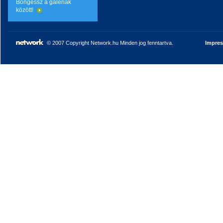
Böngéssz a galériák
között!
© 2007 Copyright Network.hu Minden jog fenntartva.
Impre