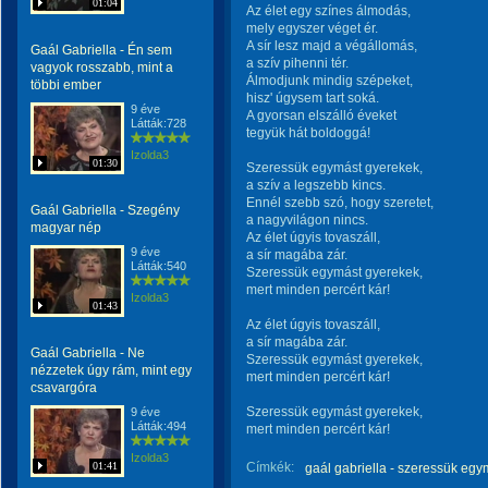
01:04
Az élet egy színes álmodás,
mely egyszer véget ér.
A sír lesz majd a végállomás,
Gaál Gabriella - Én sem
a szív pihenni tér.
vagyok rosszabb, mint a
Álmodjunk mindig szépeket,
többi ember
hisz' úgysem tart soká.
9 éve
A gyorsan elszálló éveket
Látták:728
tegyük hát boldoggá!
Izolda3
01:30
Szeressük egymást gyerekek,
a szív a legszebb kincs.
Ennél szebb szó, hogy szeretet,
Gaál Gabriella - Szegény
a nagyvilágon nincs.
magyar nép
Az élet úgyis tovaszáll,
9 éve
a sír magába zár.
Látták:540
Szeressük egymást gyerekek,
mert minden percért kár!
Izolda3
01:43
Az élet úgyis tovaszáll,
a sír magába zár.
Gaál Gabriella - Ne
Szeressük egymást gyerekek,
nézzetek úgy rám, mint egy
mert minden percért kár!
csavargóra
Szeressük egymást gyerekek,
9 éve
Látták:494
mert minden percért kár!
Izolda3
01:41
Címkék:
gaál gabriella - szeressük eg