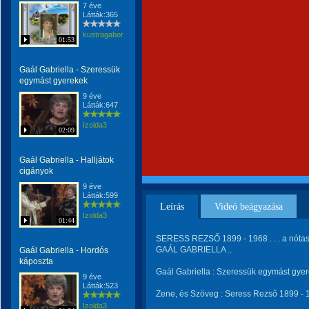
7 éve
Látták:365
kustragabor
01:53
Gaál Gabriella - Szeressük
egymást gyerekek
9 éve
Látták:647
Izolda3
02:09
Gaál Gabriella - Halljátok
cigányok
9 éve
Látták:599
Leírás
Videó beágyazása
Izolda3
01:44
SERESS REZSŐ 1899 - 1968 . . . a nótas
GAÁL GABRIELLA ..
Gaál Gabriella - Hordós
káposzta
Gaál Gabriella : Szeressük egymást gye
9 éve
Látták:523
Zene, és Szöveg : Seress Rezső 1899 - 1
Izolda3