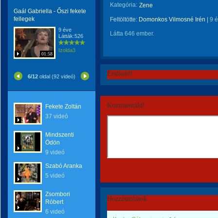
Kategória:
Zene
Gaál Gabriella - Őszi fekete
fellegek
Feltöltötte:
Domonkos Vilmosné Irén
|
9 
9 éve
Látta 646 ember.
Látták:526
Izolda3
01:58
Értékeld!
6/12
oldal (92 videó)
Kommentáld!
Fekete Zoltán
37 videó
Mindszenti
Ödön
9 videó
Szabó Aranka
5 videó
Zsombori
Hozzászólások
Róbert
6 videó