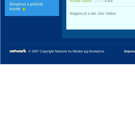
Kustra Gábor
üzente
9 éve
Böngéssz a galériák
között!
Nagyon jó a dal. Üdv. Gábor.
© 2007 Copyright Network.hu Minden jog fenntartva.
Impre