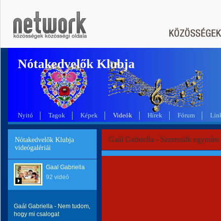
Nótakedvelők Klubja
Nyitó
Tagok
Képek
Videók
Hírek
Fórum
Lin
Gaál Gabriella - Szeressük egymást
Nótakedvelők Klubja
videógalériái
Gaal Gabriella
92 videó
Gaál Gabriella - Nem tudom,
hogy mi csalogat