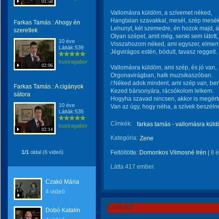
01:58
Vallomásra küldöm, a szívemet néked,
Hangtalan szavakkal, mesél, szép mesék
Farkas Tamás : Ahogy én
Lehunyt, két szemedre, én hozok majd, á
szeretlek
Olyan szépet, amit még, senki sem látott,
10 éve
Visszahozom néked, ami egyszer, elment
Látták:539
Jégvirágos estén, bódult, tavasz reggelt.
kustragabor
02:06
Vallomásra küldöm, ami szép, és jó van,
Orgonavirágban, halk muzsikaszóban.
/:Néked adok mindent, ami szép van, be
Farkas Tamás : A cigányok
Kezed bársonyára, rácsókolom lelkem.
sátora
Hogyha szavad nincsen, akkor is megér
10 éve
Van az úgy, hogy néha, a szívek beszélnek
Látták:535
Címkék:
farkas tamás - vallomásra kül
kustragabor
02:14
Kategória:
Zene
1/1
oldal (6 videó)
Feltöltötte:
Domonkos Vilmosné Irén
|
8 
Látta 417 ember.
Czakó Mária
4 videó
Értékeld!
Dobó Katalin