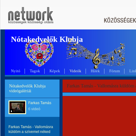
Nótakedvelők Klubja
Nyitó
Tagok
Képek
Videók
Hírek
Fórum
Lin
Farkas Tamás - Vallomásra küldöm 
Nótakedvelők Klubja
videógalériái
Farkas Tamás
6 videó
Farkas Tamás - Vallomásra
küldöm a szívemet néked