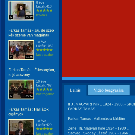
8 éve
Látták:418
Izolda3
03:27
Farkas Tamás - Jaj, de szép
kék szeme van magának
10 éve
Látták:1052
kustragabor
03:38
Farkas Tamás - Édesanyám,
te jó asszony
10 éve
Látták:767
Leírás
Videó beágyazása
kustragabor
03:34
IFJ . MAGYARI IMRE 1924 - 1980. - SKO
FARKAS TAMÁS..
Farkas Tamás : Halljátok
cigányok
Farkas Tamás : Vallomásra küldöm
10 éve
Látták:429
Zene : Ifj. Magyari Imre 1924 - 1980 ..
Szöveg : Skoday László 1907 - 1966 ..
kustragabor