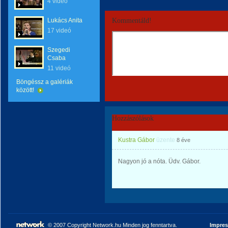
4 videó
Lukács Anita
Kommentáld!
17 videó
Szegedi
Csaba
11 videó
Böngéssz a galériák
között!
Hozzászólások
Kustra Gábor
üzente
8 éve
Nagyon jó a nóta. Üdv. Gábor.
© 2007 Copyright Network.hu Minden jog fenntartva.
Impre