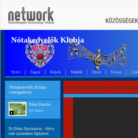
Nótakedvelők Klubja
Nyitó
Tagok
Képek
Videók
Hírek
Fórum
Lin
Dr Dóka Zsuzsanna - Álljatok meg
Nótakedvelők Klubja
videógalériái
Dóka Zsuzsa
83 videó
Dr Dóka Zsuzsanna - Volt e
már szívedben fájdalom