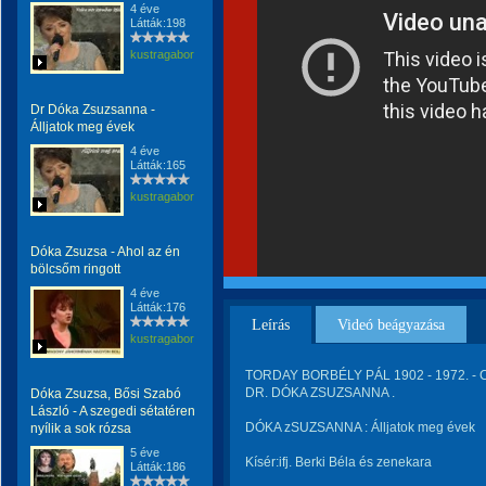
4 éve
Látták:198
kustragabor
Dr Dóka Zsuzsanna -
Álljatok meg évek
4 éve
Látták:165
kustragabor
Dóka Zsuzsa - Ahol az én
bölcsőm ringott
4 éve
Látták:176
Leírás
Videó beágyazása
kustragabor
TORDAY BORBÉLY PÁL 1902 - 1972. - C 
DR. DÓKA ZSUZSANNA .
Dóka Zsuzsa, Bősi Szabó
László - A szegedi sétatéren
DÓKA zSUZSANNA : Álljatok meg évek
nyílik a sok rózsa
5 éve
Kísér:ifj. Berki Béla és zenekara
Látták:186