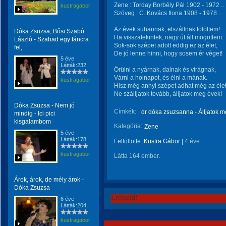
Zene : Torday Borbély Pál 1902 - 1972 ..
kustragabor
Szöveg : C. Kovács Ilona 1908 - 1978 ..
Az évek suhannak, elszállnak fölöttem!
Dóka Zsuzsa, Bősi Szabó
Ha visszatekintek, nagy út áll mögöttem.
László - Szabad egy táncra
Sok-sok szépet adott eddig ez az élet,
fel,
De jó lenne hinni, hogy sosem ér véget!
5 éve
Látták:232
Örülni a nyárnak, dalnak és virágnak,
Várni a holnapot, és élni a mának.
kustragabor
Hisz még annyi szépet adhat még az élet.
Ne szálljatok tovább, álljatok meg évek!
Dóka Zsuzsa - Nem jó
Címkék:
dr dóka zsuzsanna - Álljatok 
mindig - Ici pici
kisgalambom
Kategória:
Zene
5 éve
Látták:178
Feltöltötte:
Kustra Gábor
|
4 éve
kustragabor
Látta 164 ember.
Árok, árok, de mély árok -
Dóka Zsuzsa
Értékeld!
6 éve
Látták:204
kustragabor