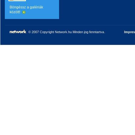
Böngéssz a galériák
között!
© 2007 Copyright Network.hu Minden jog fenntartva.
Impre