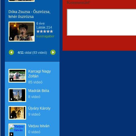
Kommentáld!
Dóka Zsuzsa - Őszirózsa,
fehér őszirózsa
6 éve
Látták:214
kustragabor
4/11
oldal (83 videó)
Karcagi Nagy
Zoltán
85 videó
Madrák Béla
8 videó
Újváry Károly
9 videó
Varjuu István
0 videó