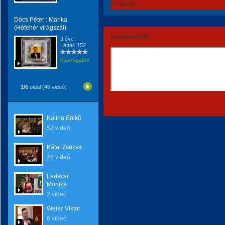
Értékeld!
Dócs Péter : Marika
(Hófehér virágszál)
Kommentáld!
3 éve
Látták:152
kustragabor
1/6
oldal (46 videó)
Kalina Enikő
52 videó
Kátai Zsuzsa
26 videó
Ladacsi
Mónika
2 videó
Weisz Viktor
6 videó