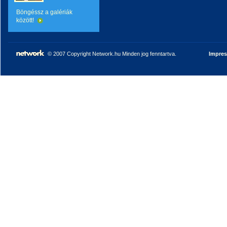
Böngéssz a galériák
között!
© 2007 Copyright Network.hu Minden jog fenntartva.
Impre