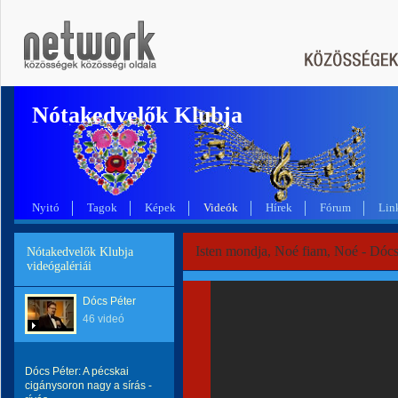
Nótakedvelők Klubja
Nyitó
Tagok
Képek
Videók
Hírek
Fórum
Lin
Isten mondja, Noé fiam, Noé - Dócs
Nótakedvelők Klubja
videógalériái
Dócs Péter
46 videó
Dócs Péter: A pécskai
cigánysoron nagy a sírás -