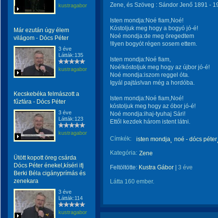
Zene, és Szöveg : Sándor Jenő 1891 - 19
kustragabor
Isten mondja:Noé fiam,Noé!
Kóstoljuk meg hogy a bogyó jó-é!
Már ezután úgy élem
Noé mondja:de meg öregedtem
világom - Dócs Péter
!Ilyen bogyót régen sosem ettem.
3 éve
Látták:135
Isten mondja:Noé fiam,
Noé!kóstoljuk meg hogy az újbor jó-é!
kustragabor
Noé mondja:iszom reggel óta.
Igyál pajtás!van még a hordóba.
Kecskebéka felmászott a
Isten mondja:Noé fiam,Noé!
fűzfára - Dócs Péter
kóstoljuk meg hogy az óbor jó-é!
3 éve
Noé mondja:ihaj-tyuhaj Sári!
Látták:123
Ettől kezdek három istent látni.
kustragabor
Címkék:
isten mondja
noé - dócs péter
Kategória:
Zene
Ütött kopott öreg csárda
Dócs Péter énekel,kíséri ifj
Feltöltötte:
Kustra Gábor
|
3 éve
Berki Béla cigányprímás és
zenekara
Látta 160 ember.
3 éve
Látták:114
kustragabor