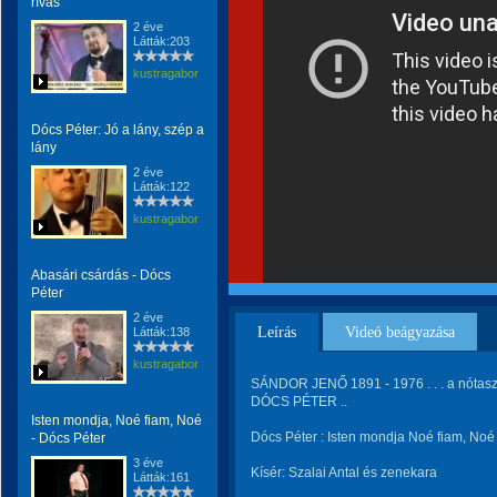
rívás
2 éve
Látták:203
kustragabor
Dócs Péter: Jó a lány, szép a
lány
2 éve
Látták:122
kustragabor
Abasári csárdás - Dócs
Péter
2 éve
Leírás
Videó beágyazása
Látták:138
kustragabor
SÁNDOR JENŐ 1891 - 1976 . . . a nótasze
DÓCS PÉTER ..
Isten mondja, Noé fiam, Noé
Dócs Péter : Isten mondja Noé fiam, Noé
- Dócs Péter
3 éve
Kísér: Szalai Antal és zenekara
Látták:161