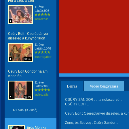
Fúj a szél, a szél
11 éve
Látták:908
ladirozalia
Csűry Edit - Cseréptányér
díszeleg a kunyhó falon
11 éve
Látták:1046
kustragabor
01:35
Csűry Edit Göndör hajam
vihar tépi
11 éve
Leírás
Videó beágyazása
Látták:818
ladirozalia
03:01
CSÜRY SÁNDOR . . . a nótaszerző ..
CSÜRY EDIT ..
1/1
oldal (3 videó)
Csüry Edit : Cseréptányér diszeleg, a ku
Zene, és Szöveg : Csüry Sándor ..
Erős Mónika