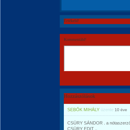
Értékeld!
Kommentáld!
Hozzászólások
SEBŐK MIHÁLY
üzente
10 éve
CSÜRY SÁNDOR . a nótaszerző 
CSÜRY EDIT ..