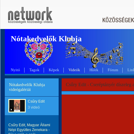
Nótakedvelők Klubja
Nyitó
Tagok
Képek
Videók
Hírek
Fórum
Lin
Csűry Edit - Cseréptányér díszeleg 
Nótakedvelők Klubja
videógalériái
Csűry Edit
3 videó
Csűry Edit, Magyar Állami
Népi Együttes Zenekara -