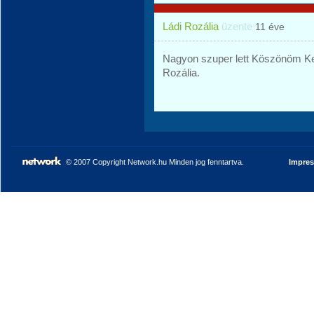
Ládi Rozália
üzente
11 éve
Nagyon szuper lett Köszönöm Ke
Rozália.
© 2007 Copyright Network.hu Minden jog fenntartva.
Impre