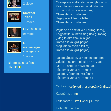
Cseréptányér díszeleg a kunyhó falon.
2 videó
Készülőben van a roma lakodalom.
[:Ürge pörkölt lesz a tálban,
Krasznai
Ötven liter a hordóban.
Tamás
Ürge pörkölt lesz a tálban,
13 videó
Ötven liter a hordóban.:]
Lovass Lajos
Vajdáné az asztal körül sürög, forog,
96 videó
Fogy az ital a fazék meg rityeg, rotyog,
[:Meg találta zsák a foltját,
Roma csávó igaz párját
MI =
Meg találta zsák a foltját,
mesterséges
Roma csávó igaz párját:]
intelligencia
1 videó
Jaj, de ládzsó ez a roma lakodalom,
Gőzölög az ürge pörkölt az asztalon.
Böngéssz a galériák
[.Jaj, de szépen muzsikálnak,
között!
Jókedvük van a romáknak
Jaj, de szépen muzsikálnak,
Jókedvük van a romáknak:]
Címkék:
csűry edit - cseréptányér dísze
Kategória:
Zene
Feltöltötte:
Kustra Gábor
|
11 éve
Látta 1045 ember.