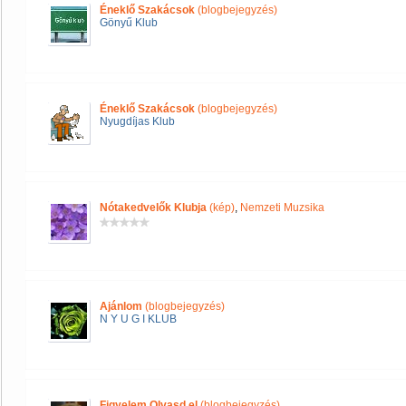
Éneklő Szakácsok
(blogbejegyzés)
Gönyű Klub
Éneklő Szakácsok
(blogbejegyzés)
Nyugdíjas Klub
Nótakedvelők Klubja
(kép)
,
Nemzeti Muzsika
Ajánlom
(blogbejegyzés)
N Y U G I KLUB
Figyelem Olvasd el
(blogbejegyzés)