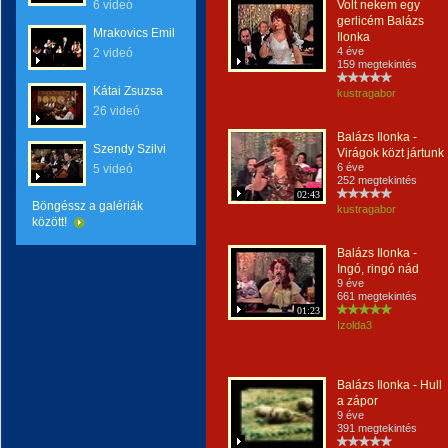
6 videó
Volt nekem egy
gerlicém Balázs
Mrakovics Emil
Ilonka
4 éve
2 videó
159 megtekintés
Kátai Zsuzsa
kustragabor
26 videó
Balázs Ilonka -
Szendy Szilvi
Virágok közt jártunk
6 éve
5 videó
252 megtekintés
02:43
Böngéssz a galériák
kustragabor
között!
Balázs Ilonka -
Ingó, ringó nád
9 éve
661 megtekintés
01:23
Izolda3
Balázs Ilonka - Hull
a zápor
9 éve
391 megtekintés