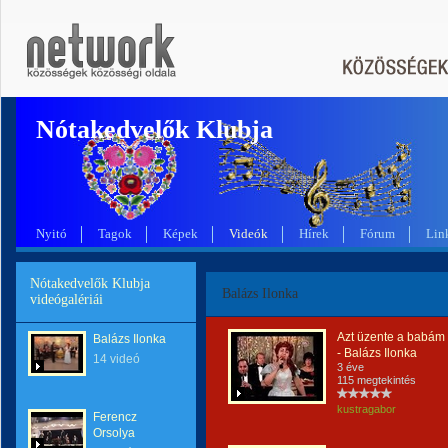
Nótakedvelők Klubja
Nyitó
Tagok
Képek
Videók
Hírek
Fórum
Lin
Nótakedvelők Klubja
Balázs Ilonka
videógalériái
Azt üzente a babám
Balázs Ilonka
- Balázs Ilonka
14 videó
3 éve
115 megtekintés
kustragabor
Ferencz
Orsolya