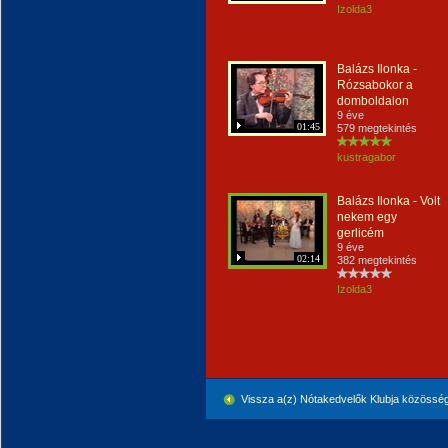
Izolda3
Balázs Ilonka -
Rózsabokor a
domboldalon
9 éve
01:45
579 megtekintés
kustragabor
Balázs Ilonka - Volt
nekem egy
gerlicém
9 éve
02:14
382 megtekintés
Izolda3
Vissza a(z) Nótakedvelők Klubja közössé