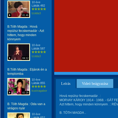
10 éve
Látták:482
Izolda3
01:46
B.Tóth Magda : Hová
repülsz fecskemadár - Azt
hittem, hogy minden
könnyem
10 éve
Látták:587
Izolda3
04:12
B.Tóth Magda : Eljárok én a
templomba
10 éve
Látták:855
Leírás
Videó beágyazása
kustragabor
02:28
Hová repülsz fecskemadár . :
MORVAY KÁROlY 1914 - 1968. - GÁT FE
B. Tóth Magda : Oda van a
Azt hittem, hogy minden könnyem . : RÉ
virágos nyár
B. TÓTH MAGDA ..
10 éve
Látták:652