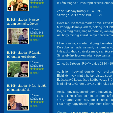
B.Tóth Magda : Hová repülsz fecskemad
Izolda3
02:54
Zene : Morvay Károly 1914 - 1968 ..
Szöveg : Gát Ferenc 1909 - 1979 ..
B. Tóth Magda : Nincsen
Hová repülsz fecskemadár, hová sietsz t
abban semmi szégyen
Mikor együtt annyi vidám, boldog időt töl
10 éve
De, ha még csak, magad mennél, van eg
Látták:541
Az, hogy mindig elszáll, a nyár, fecskema
Izolda3
01:33
El kell szállni, a madárnak, régi büntetés
De ebből, a madár semmit, mindent szívü
/:Nézzük, ahogy gyülekeznek, s amikor e
B. Tóth Magda : Rózsafa
Sír, a lelkünk fecskemadár, vége van, a n
bólogat a kert közepén
----------------------------------------------------
10 éve
Zene, és Szöveg : Révffy Lajos 1884 - 19
Látták:598
Azt hittem, hogy minden könnyem elsírta
Izolda3
02:12
Elsírt könnyek mint a holtak, vissza sose 
Ezüst szavú kacagásod ködbe veszett ré
Mint mikor a vándor darvak eltűnnek a sz
B. Tóth Magda : Házunk előtt
bólintgató akácfa
Amikor egy asszony elhagy, elhagyott az 
10 éve
Lelked tüze, ifjúságod minden semmivé l
Látták:381
/:Úgy maradsz mint a szedett fa, amikor a
És a nagy-nagy árvaságban nem kísér el 
Izolda3
01:38
Címkék: