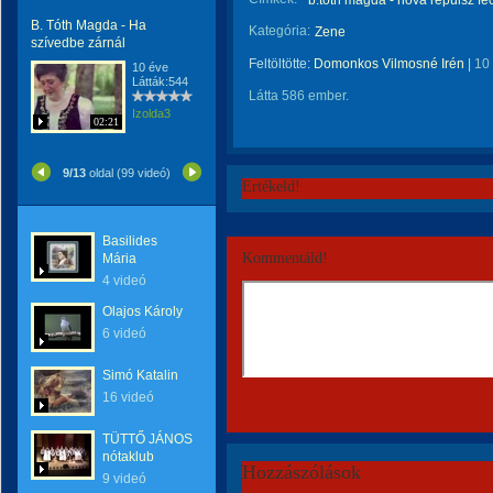
b.tóth magda - hová repülsz f
B. Tóth Magda - Ha
Kategória:
Zene
szívedbe zárnál
Feltöltötte:
Domonkos Vilmosné Irén
|
10
10 éve
Látták:544
Látta 586 ember.
Izolda3
02:21
9/13
oldal (99 videó)
Értékeld!
Basilides
Kommentáld!
Mária
4 videó
Olajos Károly
6 videó
Simó Katalin
16 videó
TÜTTŐ JÁNOS
nótaklub
Hozzászólások
9 videó