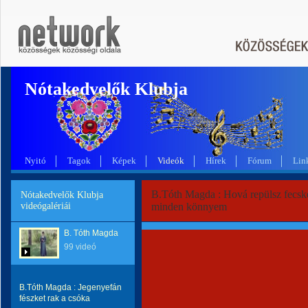
Nótakedvelők Klubja
Nyitó
Tagok
Képek
Videók
Hírek
Fórum
Lin
B.Tóth Magda : Hová repülsz fecsk
Nótakedvelők Klubja
videógalériái
minden könnyem
B. Tóth Magda
99 videó
B.Tóth Magda : Jegenyefán
fészket rak a csóka