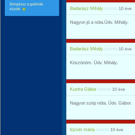
Böngéssz a galériák
Badarász Mihály
üzente
10 éve
között!
Nagyon jó a nóta.Üdv. Mihály.
Badarász Mihály
üzente
10 éve
Köszönöm. Üdv. Mihály.
Kustra Gábor
üzente
10 éve
Nagyon szép nóta. Üdv. Gábor.
tüzsér mária
üzente
10 éve