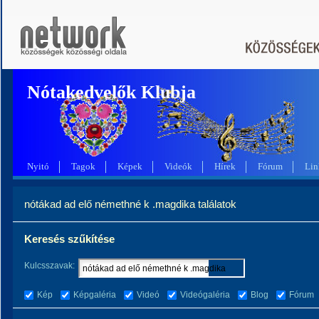
Nótakedvelők Klubja
Nyitó
Tagok
Képek
Videók
Hírek
Fórum
Lin
nótákad ad elő némethné k .magdika találatok
Keresés szűkítése
Kulcsszavak:
Kép
Képgaléria
Videó
Videógaléria
Blog
Fórum