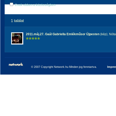
Csak ebben a közösségben
1 találat
2011.máj.27. Gaál Gabriella Emlékműsor Újpesten
(kép)
,
Nóta
© 2007 Copyright Network.hu Minden jog fenntartva.
Impre