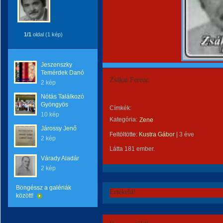
1/1
oldal (1 kép)
Jeszenszky
Temérdek Danó
Zsákai Ferenc
2 kép
Nótás Találkozó
Gyöngyös
Címkék:
10 kép
Kategória:
Zene
Járossy Jenő
Feltöltötte:
Kustra Gábor
|
3 éve
2 kép
Látta 181 ember.
Várady Aladár
2 kép
Böngéssz a galériák
Értékeld!
között!