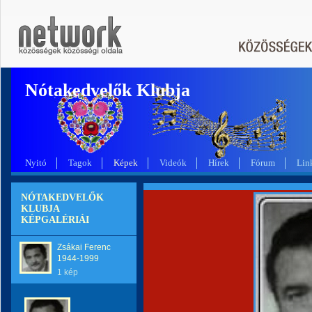
Nótakedvelők Klubja
Nyitó
Tagok
Képek
Videók
Hírek
Fórum
Lin
NÓTAKEDVELŐK
KLUBJA
KÉPGALÉRIÁI
Zsákai Ferenc
1944-1999
1 kép