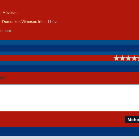
:
Művészet
e:
Domonkos Vilmosné Irén
|
11 éve
 ember.
!
áld!