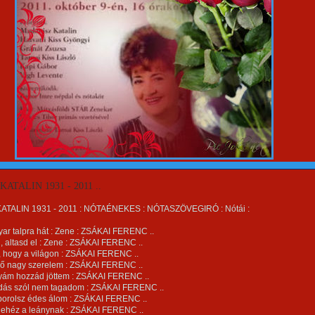
ATALIN 1931 - 2011 ..
TALIN 1931 - 2011 : NÓTAÉNEKES : NÓTASZÖVEGIRÓ : Nótái :
yar talpra hát : Zene : ZSÁKAI FERENC ..
el, altasd el : Zene : ZSÁKAI FERENC ..
j, hogy a világon : ZSÁKAI FERENC ..
erő nagy szerelem : ZSÁKAI FERENC ..
yám hozzád jöttem : ZSÁKAI FERENC ..
rdás szól nem tagadom : ZSÁKAI FERENC ..
óborolsz édes álom : ZSÁKAI FERENC ..
 nehéz a leánynak : ZSÁKAI FERENC ..