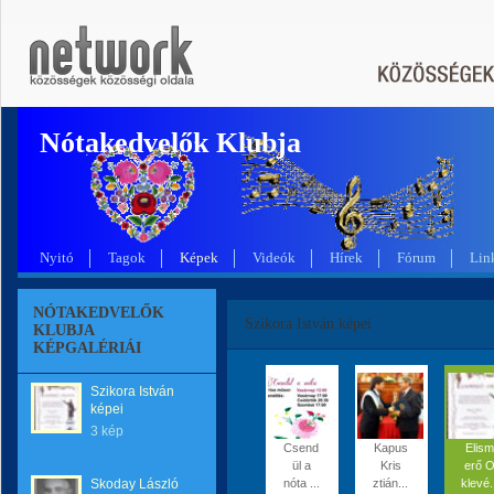
Nótakedvelők Klubja
Nyitó
Tagok
Képek
Videók
Hírek
Fórum
Lin
NÓTAKEDVELŐK
Szikora István képei
KLUBJA
KÉPGALÉRIÁI
Szikora István
képei
3 kép
Csend
Kapus
Elism
ül a
Kris
erő 
Skoday László
nóta ...
ztián...
klevé.