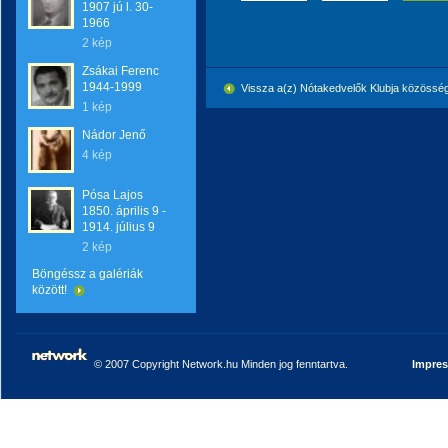
1907 jú l. 30-
1966
2 kép
Zsákai Ferenc
1944-1999
Vissza a(z) Nótakedvelők Klubja közössé
1 kép
Nádor Jenő
4 kép
Pósa Lajos
1850. április 9 -
1914. július 9
2 kép
Böngéssz a galériák
között!
© 2007 Copyright Network.hu Minden jog fenntartva.
Impre