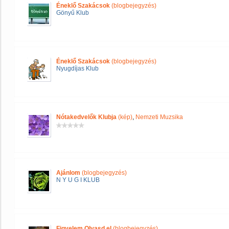
Éneklő Szakácsok
(blogbejegyzés)
Gönyű Klub
Éneklő Szakácsok
(blogbejegyzés)
Nyugdíjas Klub
Nótakedvelők Klubja
(kép)
,
Nemzeti Muzsika
Ajánlom
(blogbejegyzés)
N Y U G I KLUB
Figyelem Olvasd el
(blogbejegyzés)