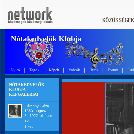
Nótakedvelők Klubja
Nyitó
Tagok
Képek
Videók
Hírek
Fórum
Lin
NÓTAKEDVELŐK
KLUBJA
KÉPGALÉRIÁI
Gárdonyi Géza
1863. augusztus
3 - 1922. október
30
1 kép