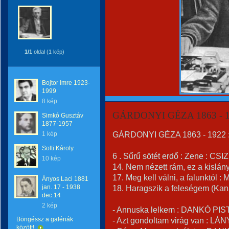
1/1
oldal (1 kép)
Bojtor Imre 1923-
1999
8 kép
GÁRDONYI GÉZA 1863 - 19
Simkó Gusztáv
1877-1957
GÁRDONYI GÉZA 1863 - 1922 
1 kép
Solti Károly
6 . Sűrű sötét erdő : Zene : CS
10 kép
14. Nem nézett rám, ez a kislá
17. Meg kell válni, a falunktó
Ányos Laci 1881
jan. 17 - 1938
18. Haragszik a feleségem (Ka
dec.14
2 kép
- Annuska lelkem : DANKÓ PIST
Böngéssz a galériák
- Azt gondoltam virág van : LÁN
között!