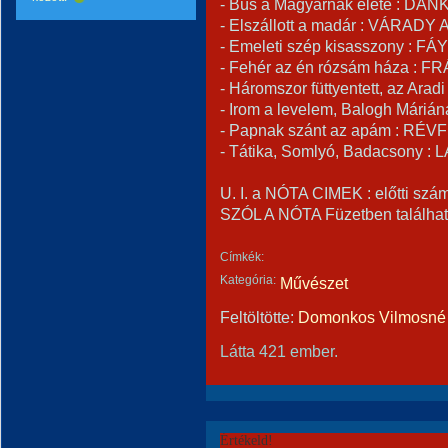
- Bús a Magyarnak élete : DANK
- Elszállott a madár : VÁRADY
- Emeleti szép kisasszony : F
- Fehér az én rózsám háza : 
- Háromszor füttyentett, az Ara
- Irom a levelem, Balogh Máriá
- Papnak szánt az apám : RÉV
- Tátika, Somlyó, Badacsony : 
U. I. a NÓTA CIMEK : előtti szá
SZÓL A NÓTA Füzetben találha
Címkék:
Kategória:
Művészet
Feltöltötte:
Domonkos Vilmosné 
Látta 421 ember.
Értékeld!