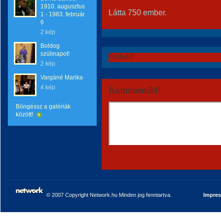
1910. augusztus
Látta 750 ember.
1 - 1983. február
6
2 kép
Boldog
szülinapot!
Értékeld!
2 kép
Vargáné Marika
4 kép
Kommentáld!
Böngéssz a galériák
között!
© 2007 Copyright Network.hu Minden jog fenntartva.
Impre