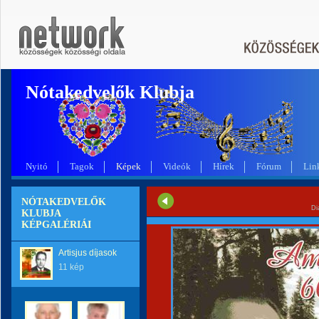
Nótakedvelők Klubja
Nyitó
Tagok
Képek
Videók
Hírek
Fórum
Lin
NÓTAKEDVELŐK
Di
KLUBJA
KÉPGALÉRIÁI
Artisjus díjasok
11 kép