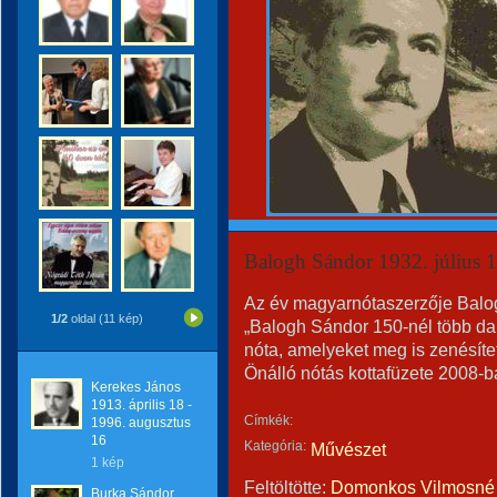
Balogh Sándor 1932. július 1
Az év magyarnótaszerzője Balogh
1/2
oldal (11 kép)
„Balogh Sándor 150-nél több da
nóta, amelyeket meg is zenésítet
Önálló nótás kottafüzete 2008-b
Kerekes János
1913. április 18 -
Címkék:
1996. augusztus
16
Kategória:
Művészet
1 kép
Feltöltötte:
Domonkos Vilmosné 
Burka Sándor