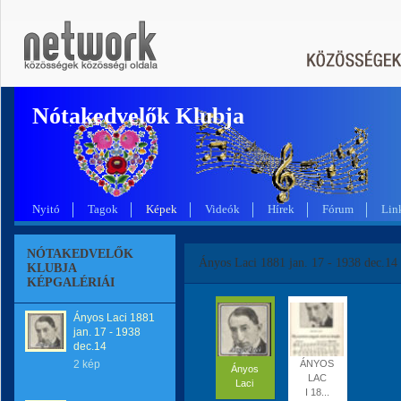
Nótakedvelők Klubja
Nyitó
Tagok
Képek
Videók
Hírek
Fórum
Lin
NÓTAKEDVELŐK
Ányos Laci 1881 jan. 17 - 1938 dec.14
KLUBJA
KÉPGALÉRIÁI
Ányos Laci 1881
jan. 17 - 1938
dec.14
2 kép
ÁNYOS
Ányos
LAC
Laci
I 18...