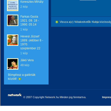
Keresztes Mihály
2 kép
Farkas Gyula
1921. 09. 18 -
Vissza a(z) Nótakedvelők Klubja közössé
1990. 05.14
1 kép
Hevesi József
1889. október 8 -
1970.
szeptember 22
1 kép
Jákó Vera
48 kép
Böngéssz a galériák
között!
© 2007 Copyright Network.hu Minden jog fenntartva.
Impre