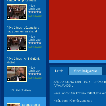
Kalapomon piros rózsa
7 éve
Látták:288
kustragabor
02:54
Páva János - Józanságra
nagy bennem az akarat
7 éve
Látták:230
kustragabor
01:16
Páva János - Ami köztünk
történt
7 éve
Leírás
Videó beágyazása
Látták:224
kustragabor
02:31
SÁNDOR JENŐ 1891 - 1976. - ERŐSS BÉ
PÁVA JÁNOS ..
1/1
oldal (3 videó)
Páva János : Ami köztünk történt,az a kett
Kísér: Berki Péter és zenekara
Eperjesi Erika