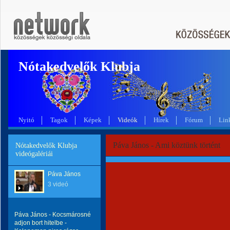
Nótakedvelők Klubja
Nyitó
Tagok
Képek
Videók
Hírek
Fórum
Lin
Páva János - Ami köztünk történt
Nótakedvelők Klubja
videógalériái
Páva János
3 videó
Páva János - Kocsmárosné
adjon bort hitelbe -