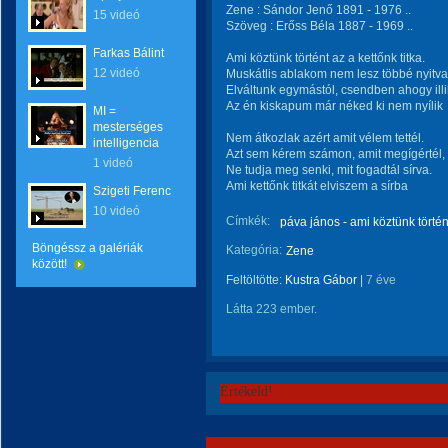
Zene : Sándor Jenő 1891 - 1976 ..
15 videó
Szöveg : Erőss Béla 1887 - 1969 ..
Farkas Bálint
Ami köztünk történt az a kettőnk titka.
12 videó
Muskátlis ablakom nem lesz többé nyitva
Elváltunk egymástól, csendben ahogy illi
Az én kiskapum már néked ki nem nyílik
MI =
mesterséges
Nem átkozlak azért amit vélem tettél.
intelligencia
Azt sem kérem számon, amit megígértél,
1 videó
Ne tudja meg senki, mit fogadtál sírva.
Ami kettőnk titkát elviszem a sírba
Szigeti Ferenc
10 videó
Címkék:
páva jános - ami köztünk történ
Böngéssz a galériák
Kategória:
Zene
között!
Feltöltötte:
Kustra Gábor
|
7 éve
Látta 223 ember.
Értékeld!