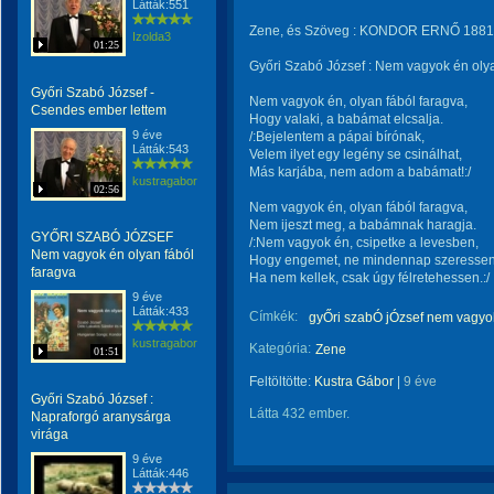
Látták:551
Zene, és Szöveg : KONDOR ERNŐ 1881 -
Izolda3
01:25
Győri Szabó József : Nem vagyok én olya
Győri Szabó József -
Nem vagyok én, olyan fából faragva,
Csendes ember lettem
Hogy valaki, a babámat elcsalja.
9 éve
/:Bejelentem a pápai bírónak,
Látták:543
Velem ilyet egy legény se csinálhat,
Más karjába, nem adom a babámat!:/
kustragabor
02:56
Nem vagyok én, olyan fából faragva,
Nem ijeszt meg, a babámnak haragja.
GYŐRI SZABÓ JÓZSEF
/:Nem vagyok én, csipetke a levesben,
Nem vagyok én olyan fából
Hogy engemet, ne mindennap szeressen
faragva
Ha nem kellek, csak úgy félretehessen.:/
9 éve
Látták:433
Címkék:
gyŐri szabÓ jÓzsef nem vagyok
kustragabor
Kategória:
Zene
01:51
Feltöltötte:
Kustra Gábor
|
9 éve
Győri Szabó József :
Látta 432 ember.
Napraforgó aranysárga
virága
9 éve
Látták:446