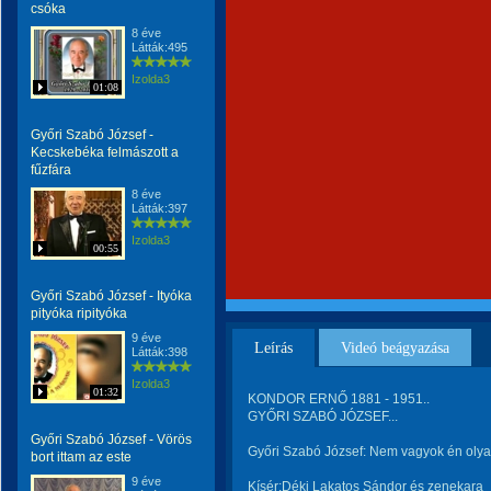
csóka
8 éve
Látták:495
Izolda3
01:08
Győri Szabó József -
Kecskebéka felmászott a
fűzfára
8 éve
Látták:397
Izolda3
00:55
Győri Szabó József - Ityóka
pityóka ripityóka
9 éve
Leírás
Videó beágyazása
Látták:398
Izolda3
01:32
KONDOR ERNŐ 1881 - 1951..
GYŐRI SZABÓ JÓZSEF...
Győri Szabó József - Vörös
Győri Szabó József: Nem vagyok én olya
bort ittam az este
9 éve
Kísér:Déki Lakatos Sándor és zenekara