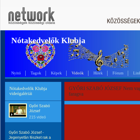
Nótakedvelők Klubja
Nyitó
Tagok
Képek
Videók
Hírek
Fórum
Lin
GYŐRI SZABÓ JÓZSEF Nem vagyo
Nótakedvelők Klubja
videógalériái
faragva
Győri Szabó
József
215 videó
Győri Szabó József -
Jegenyefán fészket rak a