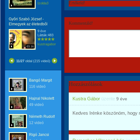
Értékeld!
Izolda3
Győri Szabó József -
Kommentáld!
Elmegyek az életedből
9 éve
Látták:483
kustragabor
03:16
11/27
oldal (215 videó)
Bangó Margit
Hozzászólások
116 videó
Kustra Gábor
üzente
Hajnal Nikolett
9 éve
49 videó
Kedves Irénke köszönöm, hogy 
Németh Rudolf
12 videó
Rigó Jancsi