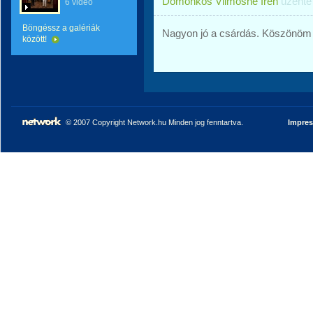
Domonkos Vilmosné Irén
üzent
6 videó
Böngéssz a galériák
Nagyon jó a csárdás. Köszönöm 
között!
© 2007 Copyright Network.hu Minden jog fenntartva.
Impre