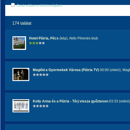
Csak ebben a közösségben
174 találat
Hotel Pátria, Pécs
(kép)
,
Aktív Pihenés klub
Maglód a Gyermekek Városa (Pátria TV)
00:00 (videó)
,
Magl
Kelly Anna és a Pátria - Térj vissza győztesen
03:33 (videó)