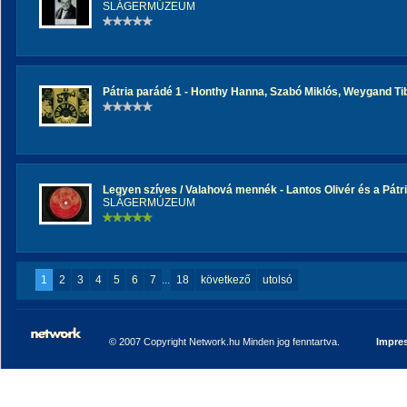
SLÁGERMÚZEUM
Pátria parádé 1 - Honthy Hanna, Szabó Miklós, Weygand Ti
Legyen szíves / Valahová mennék - Lantos Olivér és a Pátr
SLÁGERMÚZEUM
1
2
3
4
5
6
7
...
18
következő
utolsó
© 2007 Copyright Network.hu Minden jog fenntartva.
Impre