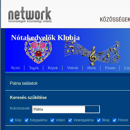
Nótakedvelők Klubja
Nyitó
Tagok
Képek
Videók
Hírek
Fórum
Lin
Pátria találatok
Keresés szűkítése
Kulcsszavak:
Kép
Képgaléria
Videó
Videógaléria
Blog
Fórum