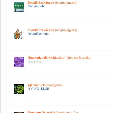
Éneklő Szakácsok
(blogbejegyzés)
Gönyű Klub
Éneklő Szakácsok
(blogbejegyzés)
Nyugdíjas Klub
Nótakedvelők Klubja
(kép)
,
Nemzeti Muzsika
Ajánlom
(blogbejegyzés)
N Y U G I KLUB
Figyelem Olvasd el
(blogbejegyzés)